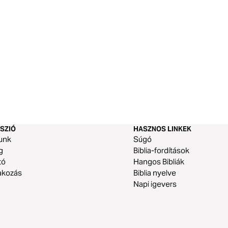
SZIÓ
HASZNOS LINKEK
unk
Súgó
g
Biblia-fordítások
tó
Hangos Bibliák
akozás
Biblia nyelve
Napi igevers