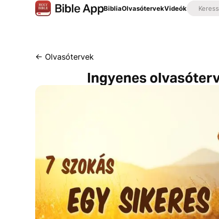
Biblia
Olvasótervek
Videók
←
Olvasótervek
Ingyenes olvasóterv