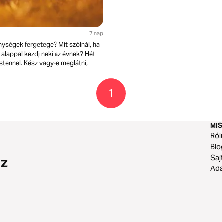
7 nap
nységek fergetege? Mit szólnál, ha
ó alappal kezdj neki az évnek? Hét
stennel. Kész vagy-e meglátni,
1
MIS
Ról
Blo
Saj
az
Ad