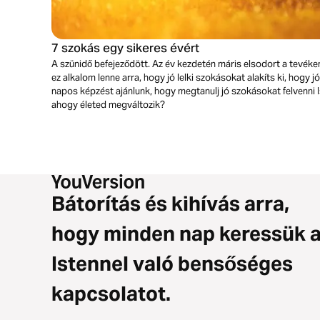
7 szokás egy sikeres évért
A szünidő befejeződött. Az év kezdetén máris elsodort a tevéke
ez alkalom lenne arra, hogy jó lelki szokásokat alakíts ki, hogy j
napos képzést ajánlunk, hogy megtanulj jó szokásokat felvenni I
ahogy életed megváltozik?
Bátorítás és kihívás arra,
hogy minden nap keressük 
Istennel való bensőséges
kapcsolatot.