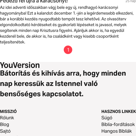
Fedezd fel újra a karácsonyt!
25 nap
Az idei adventi időszakban vágj bele egy új, rendhagyó karácsonyi
hagyományba! Ezt a kalandot december 1.-jén a legérdemesebb elkezdeni,
bár a korábbi kezdés nyugodtabb tempót tesz lehetővé. Az olvasóterv
elgondolkodtató kérdéseket és gyakorlati lépéseket is javasol, melyek
segítenek minden nap Krisztusra figyelni. Ajánljuk akkor is, ha egyedül
kezdenél bele, de akkor is, ha családként vagy kisebb csoportként
teljesítenétek.
1
Bátorítás és kihívás arra, hogy minden
nap keressük az Istennel való
bensőséges kapcsolatot.
MISSZIÓ
HASZNOS LINKEK
Rólunk
Súgó
Blog
Biblia-fordítások
Sajtó
Hangos Bibliák