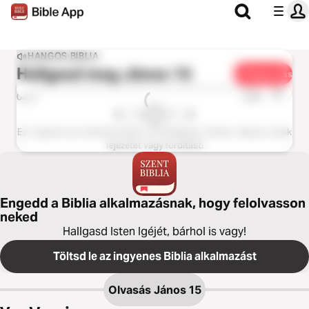
HANGOS BIBLIA
Hallgasd meg
János 15
Megosztás
1x
0:00
0:00
Ez a fejezet nem elérhető ebben a fordításban. Kérlek, válassz másik
fejezetet vagy fordítást!
Engedd a Biblia alkalmazásnak, hogy felolvasson
neked
Hallgasd Isten Igéjét, bárhol is vagy!
Töltsd le az ingyenes Biblia alkalmazást
Olvasás
János 15