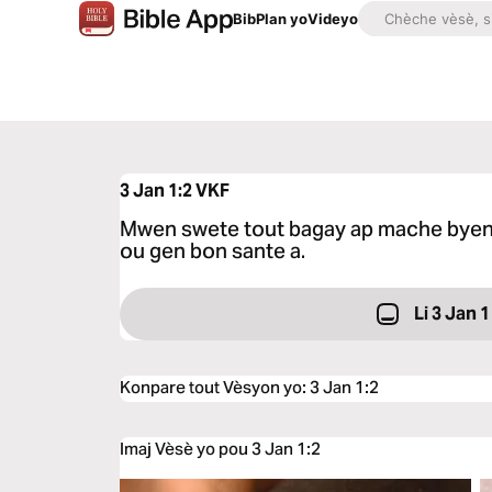
Bib
Plan yo
Videyo
3 Jan 1:2
VKF
Mwen swete tout bagay ap mache byen
ou gen bon sante a.
Li 3 Jan 1
Konpare tout Vèsyon yo
:
3 Jan 1:2
Imaj Vèsè yo pou 3 Jan 1:2