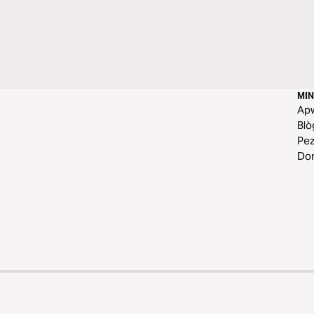
MIN
Ap
Blò
Pe
Do