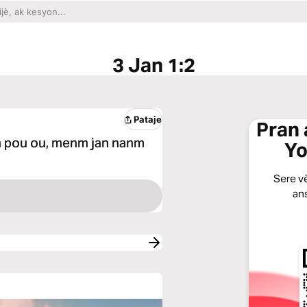
3 Jan 1:2
Pataje
Pran 
 pou ou, menm jan nanm
Yo
Sere vè
ans