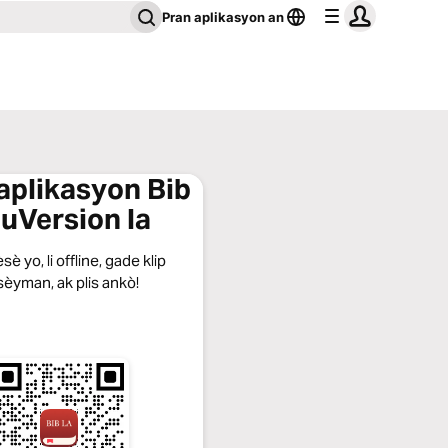
Pran aplikasyon an
aplikasyon Bib
uVersion la
sè yo, li offline, gade klip
èyman, ak plis ankò!