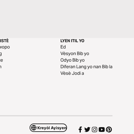
ISTÈ
LYEN ITIL YO
wopo
Ed
g
Vèsyon Bib yo
ze
Odyo Bib yo
n
Diferan Lang yo nan Bib la
Vèsè Jodi a
Kreyòl Ayisyen