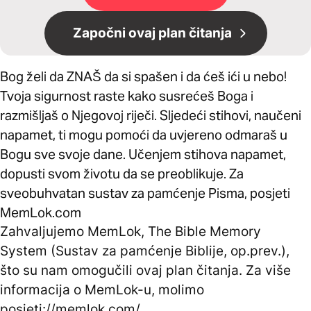
Započni ovaj plan čitanja
Bog želi da ZNAŠ da si spašen i da ćeš ići u nebo!
Tvoja sigurnost raste kako susrećeš Boga i
razmišljaš o Njegovoj riječi. Sljedeći stihovi, naučeni
napamet, ti mogu pomoći da uvjereno odmaraš u
Bogu sve svoje dane. Učenjem stihova napamet,
dopusti svom životu da se preoblikuje. Za
sveobuhvatan sustav za pamćenje Pisma, posjeti
MemLok.com
Zahvaljujemo MemLok, The Bible Memory
System (Sustav za pamćenje Biblije, op.prev.),
što su nam omogučili ovaj plan čitanja. Za više
informacija o MemLok-u, molimo
posjeti://memlok.com/