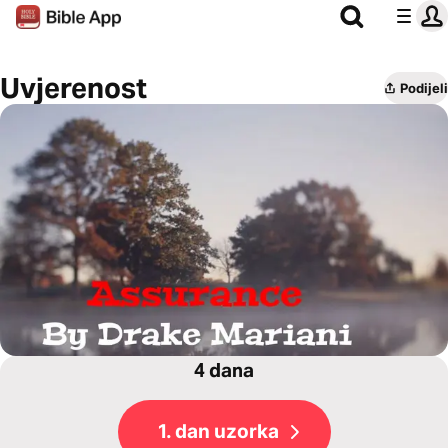
Uvjerenost
Podijeli
4 dana
1. dan uzorka