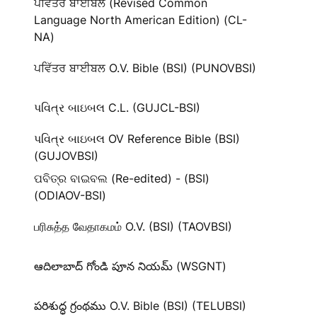
ਪਵਿੱਤਰ ਬਾਈਬਲ (Revised Common
Language North American Edition) (CL-
NA)
ਪਵਿੱਤਰ ਬਾਈਬਲ O.V. Bible (BSI) (PUNOVBSI)
પવિત્ર બાઇબલ C.L. (GUJCL-BSI)
પવિત્ર બાઇબલ OV Reference Bible (BSI)
(GUJOVBSI)
ପବିତ୍ର ବାଇବଲ (Re-edited) - (BSI)
(ODIAOV-BSI)
பரிசுத்த வேதாகமம் O.V. (BSI) (TAOVBSI)
ఆదిలాబాద్ గోండి పూన నియమ్ (WSGNT)
పరిశుద్ధ గ్రంథము O.V. Bible (BSI) (TELUBSI)