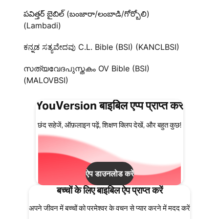
పవిత్తర్ బైబిల్ (బంజారా/లంబాడి/గోర్బోలి)
(Lambadi)
ಕನ್ನಡ ಸತ್ಯವೇದವು C.L. Bible (BSI) (KANCLBSI)
സത്യവേദപുസ്തകം OV Bible (BSI)
(MALOVBSI)
YouVersion बाइबिल एप्प प्राप्त करें
छंद सहेजें, ऑफ़लाइन पढ़ें, शिक्षण क्लिप देखें, और बहुत कुछ!
ऐप डाउनलोड करें
बच्चों के लिए बाइबिल ऐप प्राप्त करें
अपने जीवन में बच्चों को परमेश्वर के वचन से प्यार करने में मदद करें