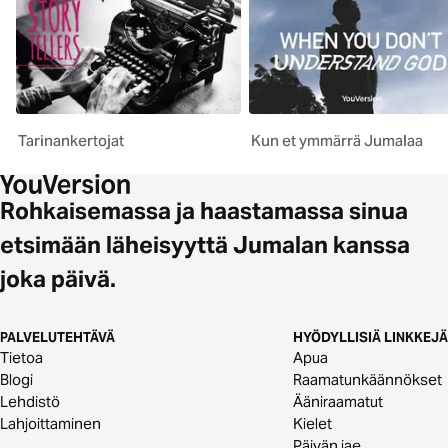
Tarinankertojat
Kun et ymmärrä Jumalaa
Rohkaisemassa ja haastamassa sinua
etsimään läheisyyttä Jumalan kanssa
joka päivä.
PALVELUTEHTÄVÄ
HYÖDYLLISIÄ LINKKEJÄ
Tietoa
Apua
Blogi
Raamatunkäännökset
Lehdistö
Ääniraamatut
Lahjoittaminen
Kielet
Päivän jae