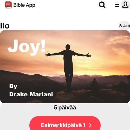
Ilo
Jaa
5 päivää
Esimerkkipäivä 1