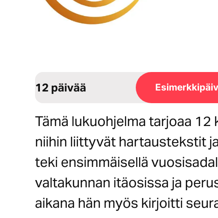
12 päivää
Esimerkkipäiv
Tämä lukuohjelma tarjoaa 12 k
niihin liittyvät hartaustekstit 
teki ensimmäisellä vuosisada
valtakunnan itäosissa ja perus
aikana hän myös kirjoitti seura