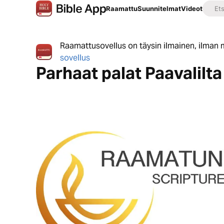
Raamattu
Suunnitelmat
Videot
Raamattusovellus on täysin ilmainen, ilman m
sovellus
Parhaat palat Paavalilta