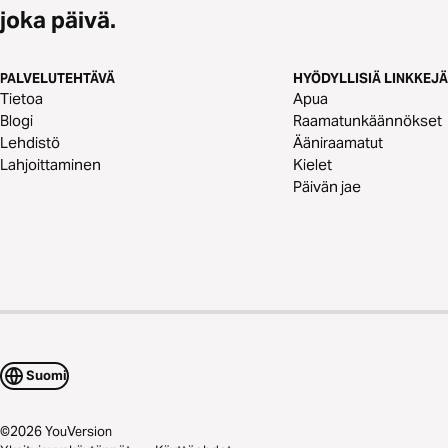
joka päivä.
PALVELUTEHTÄVÄ
HYÖDYLLISIÄ LINKKEJÄ
Tietoa
Apua
Blogi
Raamatunkäännökset
Lehdistö
Ääniraamatut
Lahjoittaminen
Kielet
Päivän jae
Suomi
©
2026
YouVersion