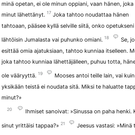
minä opetan, ei ole minun oppiani, vaan hänen, joka
17
minut lähettänyt.
Joka tahtoo noudattaa hänen
tahtoaan, pääsee kyllä selville siitä, onko opetukseni
18
lähtöisin Jumalasta vai puhunko omiani.
Se, j
esittää omia ajatuksiaan, tahtoo kunniaa itselleen. M
joka tahtoo kunniaa lähettäjälleen, puhuu totta, häne
19
ole vääryyttä.
Mooses antoi teille lain, vai kuin
yksikään teistä ei noudata sitä. Miksi te haluatte ta
minut?»
20
Ihmiset sanoivat: »Sinussa on paha henki.
21
sinut yrittäisi tappaa?»
Jeesus vastasi: »Minä 