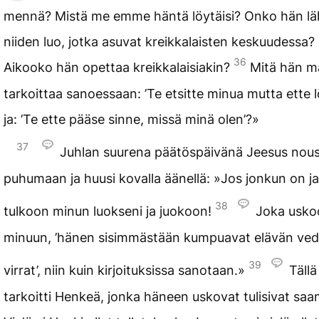
mennä? Mistä me emme häntä löytäisi? Onko hän l
niiden luo, jotka asuvat kreikkalaisten keskuudessa?
36
Aikooko hän opettaa kreikkalaisiakin?
Mitä hän m
tarkoittaa sanoessaan: ’Te etsitte minua mutta ette l
ja: ’Te ette pääse sinne, missä minä olen’?»
37
Juhlan suurena päätöspäivänä Jeesus nous
puhumaan ja huusi kovalla äänellä: »Jos jonkun on j
38
tulkoon minun luokseni ja juokoon!
Joka usko
minuun, ’hänen sisimmästään kumpuavat elävän ve
39
virrat’, niin kuin kirjoituksissa sanotaan.»
Täll
tarkoitti Henkeä, jonka häneen uskovat tulisivat sa