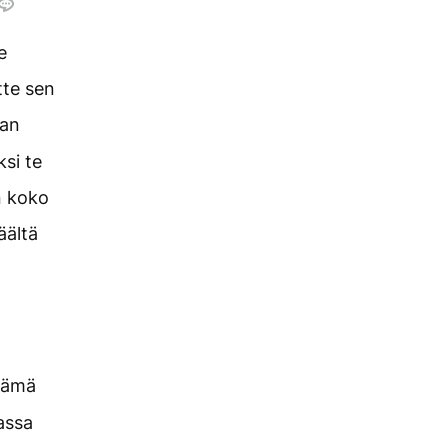
e
tte sen
aan
ksi te
n koko
äältä
 tämä
assa