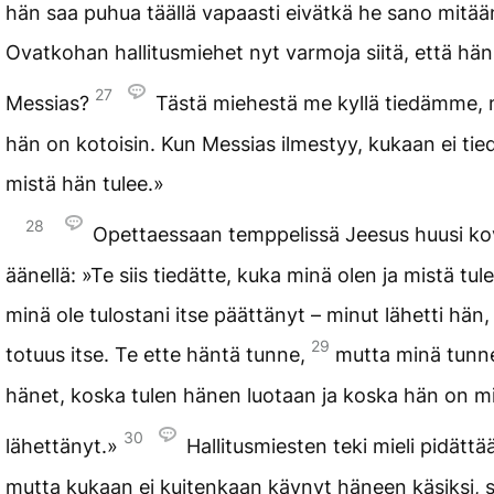
hän saa puhua täällä vapaasti eivätkä he sano mitää
Ovatkohan hallitusmiehet nyt varmoja siitä, että hä
27
Messias?
Tästä miehestä me kyllä tiedämme, 
hän on kotoisin. Kun Messias ilmestyy, kukaan ei tie
mistä hän tulee.»
28
Opettaessaan temppelissä Jeesus huusi ko
äänellä: »Te siis tiedätte, kuka minä olen ja mistä tul
minä ole tulostani itse päättänyt – minut lähetti hän,
29
totuus itse. Te ette häntä tunne,
mutta minä tunn
hänet, koska tulen hänen luotaan ja koska hän on m
30
lähettänyt.»
Hallitusmiesten teki mieli pidättä
mutta kukaan ei kuitenkaan käynyt häneen käsiksi, si