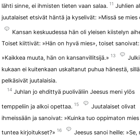
11
lähti sinne, ei ihmisten tieten vaan salaa.
Juhlien a
juutalaiset etsivät häntä ja kyselivät: »Missä se mie
Kansan keskuudessa hän oli yleisen kiistelyn aih
Toiset kiittivät: »Hän on hyvä mies», toiset sanoivat:
13
»Kaikkea muuta, hän on kansanvillitsijä.»
Julki
kukaan ei kuitenkaan uskaltanut puhua hänestä, sillä
pelkäsivät juutalaisia.
14
Juhlan jo ehdittyä puoliväliin Jeesus meni ylös
15
temppeliin ja alkoi opettaa.
Juutalaiset olivat
ihmeissään ja sanoivat: »Kuinka tuo oppimaton mies
16
tuntea kirjoitukset?»
Jeesus sanoi heille: »Se,