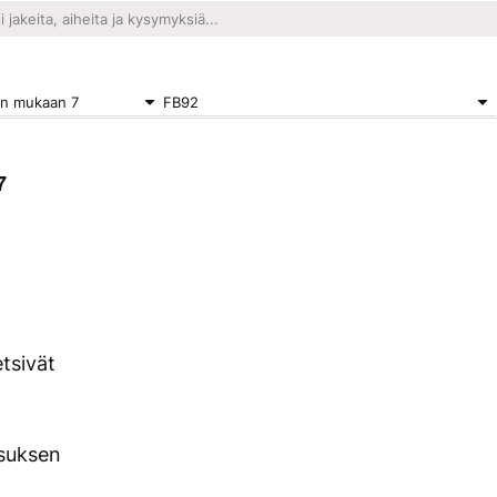
en mukaan 7
FB92
7
etsivät
suksen