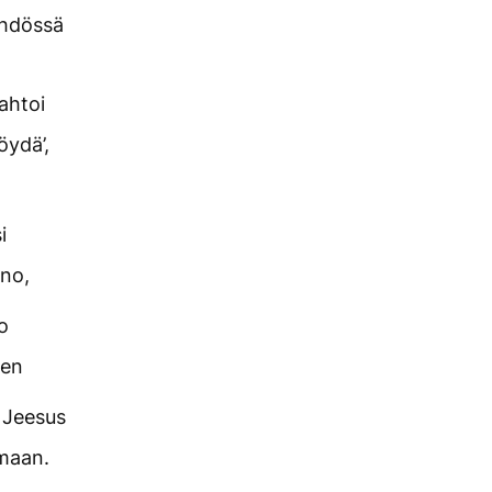
ähdössä
ahtoi
öydä’,
i
ano,
o
den
ä Jeesus
amaan.