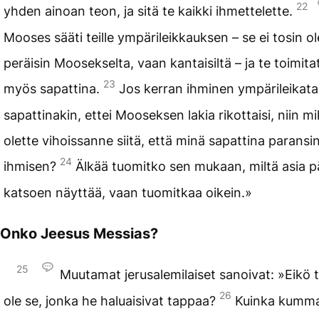
22
yhden ainoan teon, ja sitä te kaikki ihmettelette.
Mooses sääti teille ympärileikkauksen – se ei tosin ol
peräisin Moosekselta, vaan kantaisiltä – ja te toimita
23
myös sapattina.
Jos kerran ihminen ympärileikat
sapattinakin, ettei Mooseksen lakia rikottaisi, niin mi
olette vihoissanne siitä, että minä sapattina paransi
24
ihmisen?
Älkää tuomitko sen mukaan, miltä asia p
katsoen näyttää, vaan tuomitkaa oikein.»
Onko Jeesus Messias?
25
Muutamat jerusalemilaiset sanoivat: »Eikö
26
ole se, jonka he haluaisivat tappaa?
Kuinka kumm