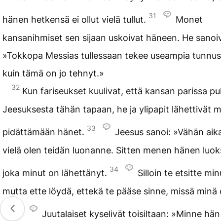
31
hänen hetkensä ei ollut vielä tullut.
Monet
kansanihmiset sen sijaan uskoivat häneen. He sanoiv
»Tokkopa Messias tullessaan tekee useampia tunnus
kuin tämä on jo tehnyt.»
32
Kun fariseukset kuulivat, että kansan parissa pu
Jeesuksesta tähän tapaan, he ja ylipapit lähettivät 
33
pidättämään hänet.
Jeesus sanoi: »Vähän aik
vielä olen teidän luonanne. Sitten menen hänen luok
34
joka minut on lähettänyt.
Silloin te etsitte mi
mutta ette löydä, ettekä te pääse sinne, missä minä 
35
Juutalaiset kyselivät toisiltaan: »Minne hän