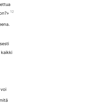
lettua
12
s on?»
eena.
sesti
 kaikki
 voi
 mitä