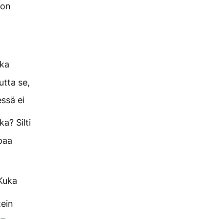
 on
oka
utta se,
ssä ei
ka? Silti
ppaa
 Kuka
tein