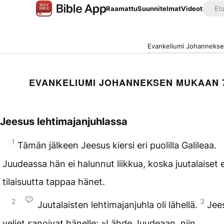
Raamattu
Suunnitelmat
Videot
Evankeliumi Johanneks
EVANKELIUMI JOHANNEKSEN MUKAAN 
Jeesus lehtimajanjuhlassa
1
Tämän jälkeen Jeesus kiersi eri puolilla Galileaa.
Juudeassa hän ei halunnut liikkua, koska juutalaiset 
tilaisuutta tappaa hänet.
2
3
Juutalaisten lehtimajanjuhla oli lähellä.
Jee
veljet sanoivat hänelle: »Lähde Juudeaan, niin