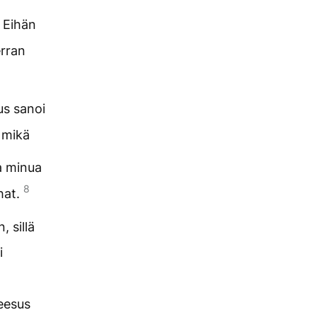
Eihän
erran
us sanoi
i mikä
ta minua
8
hat.
, sillä
i
Jeesus