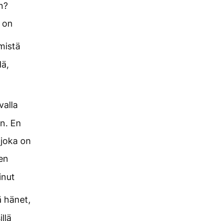
n?
n on
mistä
dä,
valla
en. En
 joka on
en
inut
ä hänet,
llä