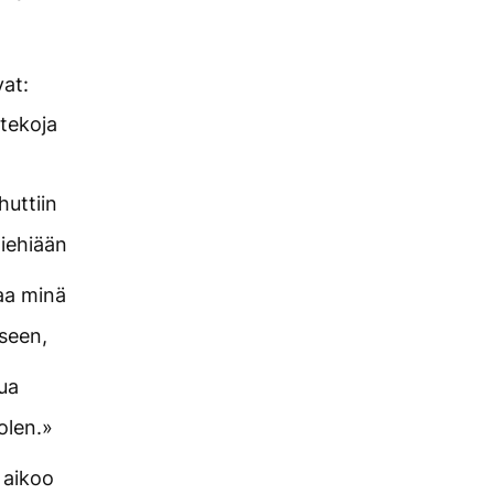
at:
tekoja
huttiin
miehiään
aa minä
seen,
nua
olen.»
 aikoo