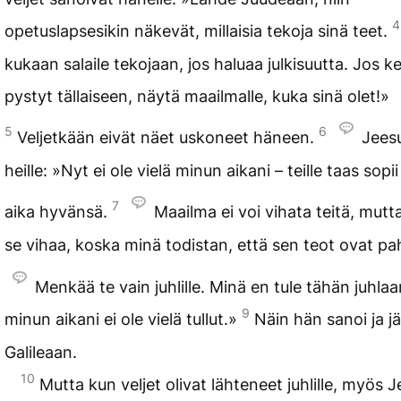
4
opetuslapsesikin näkevät, millaisia tekoja sinä teet.
kukaan salaile tekojaan, jos haluaa julkisuutta. Jos k
pystyt tällaiseen, näytä maailmalle, kuka sinä olet!»
5
6
Veljetkään eivät näet uskoneet häneen.
Jees
heille: »Nyt ei ole vielä minun aikani – teille taas sopi
7
aika hyvänsä.
Maailma ei voi vihata teitä, mut
se vihaa, koska minä todistan, että sen teot ovat pa
Menkää te vain juhlille. Minä en tule tähän juhlaan
9
minun aikani ei ole vielä tullut.»
Näin hän sanoi ja jä
Galileaan.
10
Mutta kun veljet olivat lähteneet juhlille, myös 