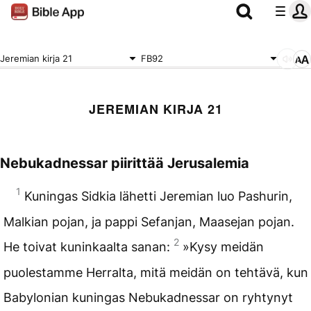
Jeremian kirja 21
FB92
JEREMIAN KIRJA 21
Nebukadnessar piirittää Jerusalemia
1
Kuningas Sidkia lähetti Jeremian luo Pashurin,
Malkian pojan, ja pappi Sefanjan, Maasejan pojan.
2
He toivat kuninkaalta sanan:
»Kysy meidän
puolestamme Herralta, mitä meidän on tehtävä, kun
Babylonian kuningas Nebukadnessar on ryhtynyt