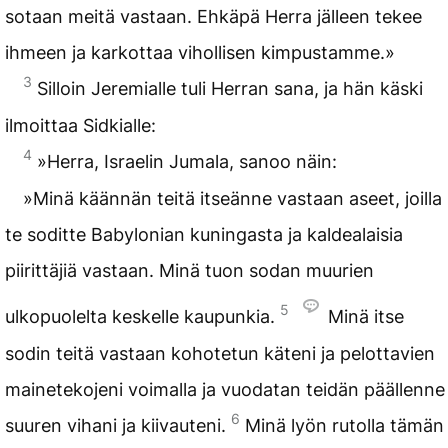
sotaan meitä vastaan. Ehkäpä Herra jälleen tekee
ihmeen ja karkottaa vihollisen kimpustamme.»
3
Silloin Jeremialle tuli Herran sana, ja hän käski
ilmoittaa Sidkialle:
4
»Herra, Israelin Jumala, sanoo näin:
»Minä käännän teitä itseänne vastaan aseet, joilla
te soditte Babylonian kuningasta ja kaldealaisia
piirittäjiä vastaan. Minä tuon sodan muurien
5
ulkopuolelta keskelle kaupunkia.
Minä itse
sodin teitä vastaan kohotetun käteni ja pelottavien
mainetekojeni voimalla ja vuodatan teidän päällenne
6
suuren vihani ja kiivauteni.
Minä lyön rutolla tämän