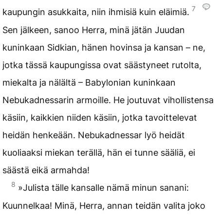
7
kaupungin asukkaita, niin ihmisiä kuin eläimiä.
Sen jälkeen, sanoo Herra, minä jätän Juudan
kuninkaan Sidkian, hänen hovinsa ja kansan – ne,
jotka tässä kaupungissa ovat säästyneet rutolta,
miekalta ja nälältä – Babylonian kuninkaan
Nebukadnessarin armoille. He joutuvat vihollistensa
käsiin, kaikkien niiden käsiin, jotka tavoittelevat
heidän henkeään. Nebukadnessar lyö heidät
kuoliaaksi miekan terällä, hän ei tunne sääliä, ei
säästä eikä armahda!
8
»Julista tälle kansalle nämä minun sanani:
Kuunnelkaa! Minä, Herra, annan teidän valita joko