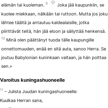
9
elämän tai kuoleman.
Joka jää kaupunkiin, se
kuolee miekkaan, nälkään tai ruttoon. Mutta jos joku
lähtee täältä ja antautuu kaldealaisille, jotka
piirittävät teitä, hän jää eloon ja säilyttää henkensä.
10
Minä olen päättänyt tuoda tälle kaupungille
onnettomuuden, enää en sitä auta, sanoo Herra. Se
joutuu Babylonian kuninkaan valtaan, ja hän polttaa
sen.»
Varoitus kuningashuoneelle
11
– Julista Juudan kuningashuoneelle:
Kuulkaa Herran sana,