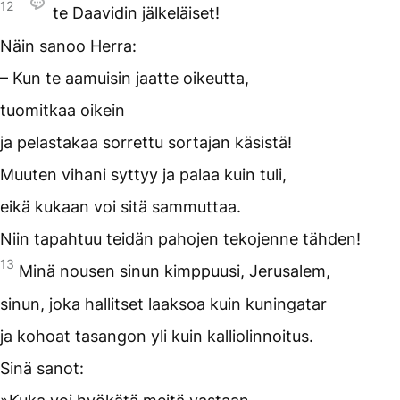
12
te Daavidin jälkeläiset!
Näin sanoo Herra:
– Kun te aamuisin jaatte oikeutta,
tuomitkaa oikein
ja pelastakaa sorrettu sortajan käsistä!
Muuten vihani syttyy ja palaa kuin tuli,
eikä kukaan voi sitä sammuttaa.
Niin tapahtuu teidän pahojen tekojenne tähden!
13
Minä nousen sinun kimppuusi, Jerusalem,
sinun, joka hallitset laaksoa kuin kuningatar
ja kohoat tasangon yli kuin kalliolinnoitus.
Sinä sanot: