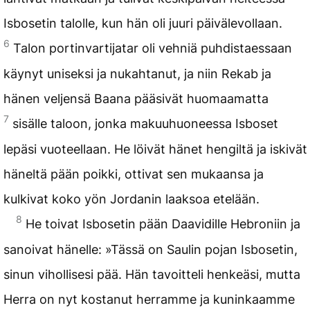
Isbosetin talolle, kun hän oli juuri päivälevollaan.
6
Talon portinvartijatar oli vehniä puhdistaessaan
käynyt uniseksi ja nukahtanut, ja niin Rekab ja
hänen veljensä Baana pääsivät huomaamatta
7
sisälle taloon, jonka makuuhuoneessa Isboset
lepäsi vuoteellaan. He löivät hänet hengiltä ja iskivät
häneltä pään poikki, ottivat sen mukaansa ja
kulkivat koko yön Jordanin laaksoa etelään.
8
He toivat Isbosetin pään Daavidille Hebroniin ja
sanoivat hänelle: »Tässä on Saulin pojan Isbosetin,
sinun vihollisesi pää. Hän tavoitteli henkeäsi, mutta
Herra on nyt kostanut herramme ja kuninkaamme