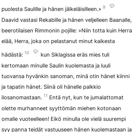
9
puolesta Saulille ja hänen jälkeläisilleen.»
Daavid vastasi Rekabille ja hänen veljelleen Baanalle,
beerotilaisen Rimmonin pojille: »Niin totta kuin Herra
elää, Herra, joka on pelastanut minut kaikesta
10
hädästä:
kun Siklagissa eräs mies tuli
kertomaan minulle Saulin kuolemasta ja luuli
tuovansa hyvänkin sanoman, minä otin hänet kiinni
ja tapatin hänet. Siinä oli hänelle palkkio
11
ilosanomastaan.
Entä nyt, kun te jumalattomat
olette murhanneet syyttömän miehen kotonaan
omalle vuoteelleen! Eikö minulla ole vielä suurempi
syy panna teidät vastuuseen hänen kuolemastaan ja