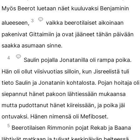
Myös Beerot luetaan näet kuuluvaksi Benjaminin
3
alueeseen,
vaikka beerotilaiset aikoinaan
pakenivat Gittaimiin ja ovat jääneet tähän päivään
saakka asumaan sinne.
4
Saulin pojalla Jonatanilla oli rampa poika.
Hän oli ollut viisivuotias silloin, kun Jisreelistä tuli
tieto Saulin ja Jonatanin kohtalosta. Pojan hoitaja oli
siepannut hänet pakoon lähtiessään mukaansa
mutta pudottanut hänet kiireissään, ja poika jäi
ontuvaksi. Hänen nimensä oli Mefiboset.
5
Beerotilaisen Rimmonin pojat Rekab ja Baana
lähtivät matkaan ja tulivat keskipäivän helteessä