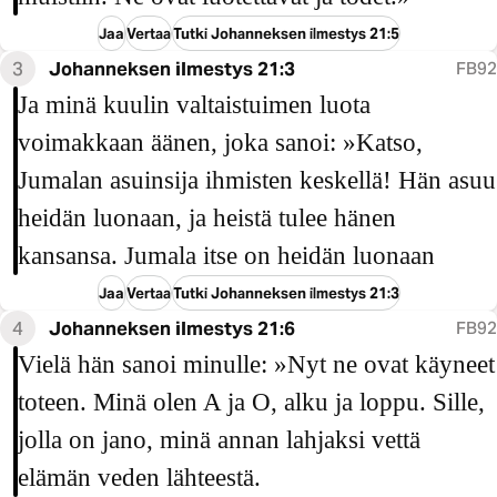
Jaa
Vertaa
Tutki Johanneksen ilmestys 21:5
3
Johanneksen ilmestys 21:3
FB92
Ja minä kuulin valtaistuimen luota
voimakkaan äänen, joka sanoi: »Katso,
Jumalan asuinsija ihmisten keskellä! Hän asuu
heidän luonaan, ja heistä tulee hänen
kansansa. Jumala itse on heidän luonaan
Jaa
Vertaa
Tutki Johanneksen ilmestys 21:3
4
Johanneksen ilmestys 21:6
FB92
Vielä hän sanoi minulle: »Nyt ne ovat käyneet
toteen. Minä olen A ja O, alku ja loppu. Sille,
jolla on jano, minä annan lahjaksi vettä
elämän veden lähteestä.