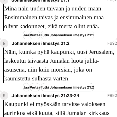
Minä näin uuden taivaan ja uuden maan.
Ensimmäinen taivas ja ensimmäinen maa
olivat kadonneet, eikä merta ollut enää.
Jaa
Vertaa
Tutki Johanneksen ilmestys 21:1
8
Johanneksen ilmestys 21:2
FB92
Näin, kuinka pyhä kaupunki, uusi Jerusalem,
laskeutui taivaasta Jumalan luota juhla-
asuisena, niin kuin morsian, joka on
kaunistettu sulhasta varten.
Jaa
Vertaa
Tutki Johanneksen ilmestys 21:2
9
Johanneksen ilmestys 21:23-24
FB92
Kaupunki ei myöskään tarvitse valokseen
aurinkoa eikä kuuta, sillä Jumalan kirkkaus