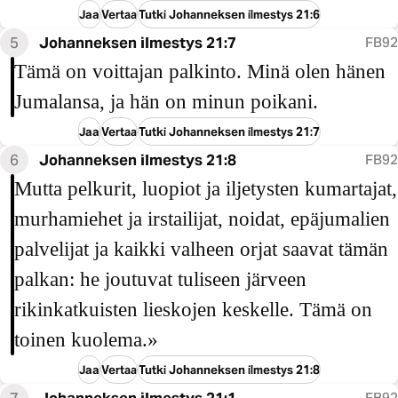
Jaa
Vertaa
Tutki Johanneksen ilmestys 21:6
5
Johanneksen ilmestys 21:7
FB92
Tämä on voittajan palkinto. Minä olen hänen
Jumalansa, ja hän on minun poikani.
Jaa
Vertaa
Tutki Johanneksen ilmestys 21:7
6
Johanneksen ilmestys 21:8
FB92
Mutta pelkurit, luopiot ja iljetysten kumartajat,
murhamiehet ja irstailijat, noidat, epäjumalien
palvelijat ja kaikki valheen orjat saavat tämän
palkan: he joutuvat tuliseen järveen
rikinkatkuisten lieskojen keskelle. Tämä on
toinen kuolema.»
Jaa
Vertaa
Tutki Johanneksen ilmestys 21:8
7
Johanneksen ilmestys 21:1
FB92