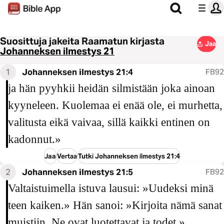
Suosittuja jakeita Raamatun kirjasta
Jaa
Johanneksen ilmestys 21
1
Johanneksen ilmestys 21:4
FB92
ja hän pyyhkii heidän silmistään joka ainoan
kyyneleen. Kuolemaa ei enää ole, ei murhetta,
valitusta eikä vaivaa, sillä kaikki entinen on
kadonnut.»
Jaa
Vertaa
Tutki Johanneksen ilmestys 21:4
2
Johanneksen ilmestys 21:5
FB92
Valtaistuimella istuva lausui: »Uudeksi minä
teen kaiken.» Hän sanoi: »Kirjoita nämä sanat
muistiin. Ne ovat luotettavat ja todet.»