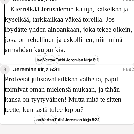
– Kierrelkää Jerusalemin katuja, katselkaa ja
kyselkää, tarkkailkaa väkeä toreilla. Jos
löydätte yhden ainoankaan, joka tekee oikein,
joka on rehellinen ja uskollinen, niin minä
armahdan kaupunkia.
Jaa
Vertaa
Tutki Jeremian kirja 5:1
3
Jeremian kirja 5:31
FB92
Profeetat julistavat silkkaa valhetta, papit
toimivat oman mielensä mukaan, ja tähän
kansa on tyytyväinen! Mutta mitä te sitten
teette, kun tästä tulee loppu?
Jaa
Vertaa
Tutki Jeremian kirja 5:31