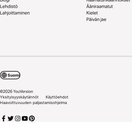
Lehdistö
Ääniraamatut
Lahjoittaminen
Kielet
Päivän jae
Suomi
©
2026
YouVersion
Yksityisyyskäytännöt
Käyttöehdot
Haavoittuvuuden paljastamisohjelma