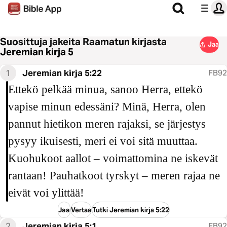
Suosittuja jakeita Raamatun kirjasta
Jaa
Jeremian kirja 5
1
Jeremian kirja 5:22
FB92
Ettekö pelkää minua, sanoo Herra, ettekö
vapise minun edessäni? Minä, Herra, olen
pannut hietikon meren rajaksi, se järjestys
pysyy ikuisesti, meri ei voi sitä muuttaa.
Kuohukoot aallot – voimattomina ne iskevät
rantaan! Pauhatkoot tyrskyt – meren rajaa ne
eivät voi ylittää!
Jaa
Vertaa
Tutki Jeremian kirja 5:22
2
Jeremian kirja 5:1
FB92