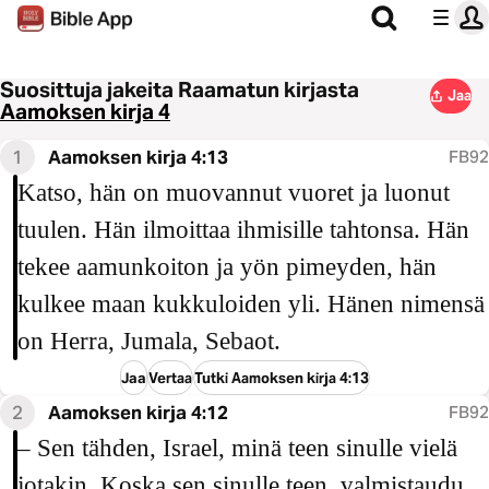
Suosittuja jakeita Raamatun kirjasta
Jaa
Aamoksen kirja 4
1
Aamoksen kirja 4:13
FB92
Katso, hän on muovannut vuoret ja luonut
tuulen. Hän ilmoittaa ihmisille tahtonsa. Hän
tekee aamunkoiton ja yön pimeyden, hän
kulkee maan kukkuloiden yli. Hänen nimensä
on Herra, Jumala, Sebaot.
Jaa
Vertaa
Tutki Aamoksen kirja 4:13
2
Aamoksen kirja 4:12
FB92
– Sen tähden, Israel, minä teen sinulle vielä
jotakin. Koska sen sinulle teen, valmistaudu