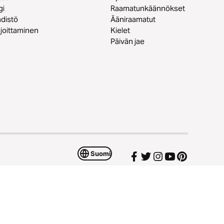
gi
Raamatunkäännökset
distö
Ääniraamatut
joittaminen
Kielet
Päivän jae
Suomi