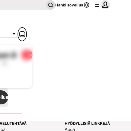
Hanki sovellus
an 8
Jaa
1x
llus
LVELUTEHTÄVÄ
HYÖDYLLISIÄ LINKKEJÄ
toa
Apua