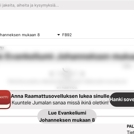
ohanneksen mukaan 8
FB92
TU
e
Evankeliumi Johanneksen muka
0:00
Tämä luku puuttuu valitusta käännöksestä. Valitse jokin muu luku tai
eri käännös.
Anna Raamattusovelluksen lukea sinulle
Hanki sove
Kuuntele Jumalan sanaa missä ikinä oletkin!
Lue
Evankeliumi
Johanneksen mukaan 8
PA
Tie