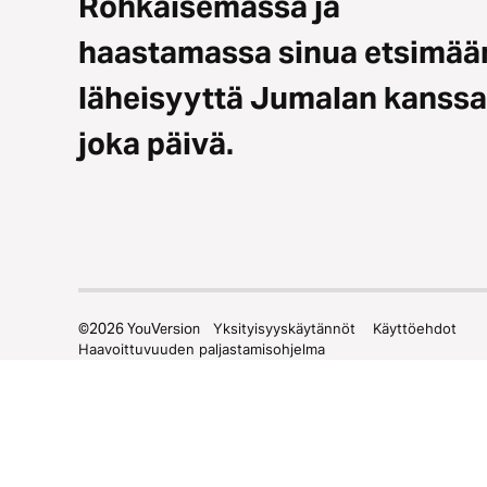
Rohkaisemassa ja
haastamassa sinua etsimää
läheisyyttä Jumalan kanssa
joka päivä.
©
2026
YouVersion
Yksityisyyskäytännöt
Käyttöehdot
Haavoittuvuuden paljastamisohjelma