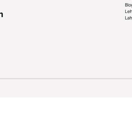
Blo
Leh
n
Lah