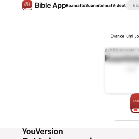
Raamattu
Suunnitelmat
Videot
Evankeliumi J
ÄÄNIRAAMAT
Kuuntel
0:00