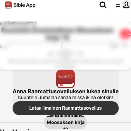
ÄÄNIRAAMATTU
Kuuntele
Ensimmäinen Mooseksen
Jaa
kirja 19
1x
0:00
0:00
Tämä luku puuttuu valitusta käännöksestä. Valitse jokin muu luku tai
eri käännös.
Anna Raamattusovelluksen lukea sinulle
Kuuntele Jumalan sanaa missä ikinä oletkin!
Lataa ilmainen Raamattusovellus
Lue
Ensimmäinen
Mooseksen kirja
19