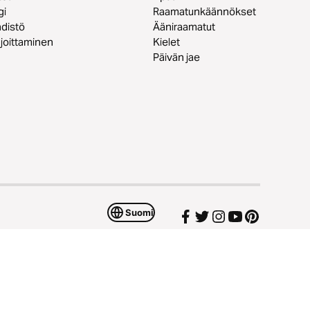
gi
Raamatunkäännökset
distö
Ääniraamatut
joittaminen
Kielet
Päivän jae
Suomi