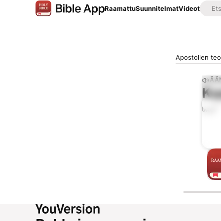
Raamattu
Suunnitelmat
Videot
Apostolien teo
ÄÄ
Ku
0:00