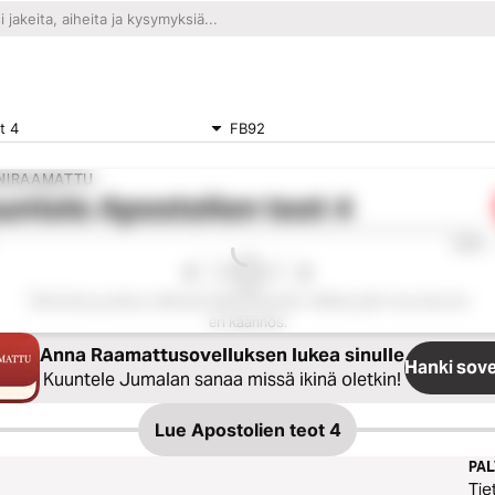
t 4
FB92
NIRAAMATTU
untele
Apostolien teot 4
0:00
Tämä luku puuttuu valitusta käännöksestä. Valitse jokin muu luku tai
eri käännös.
Anna Raamattusovelluksen lukea sinulle
Hanki sove
Kuuntele Jumalan sanaa missä ikinä oletkin!
Lue
Apostolien teot 4
PA
Tie