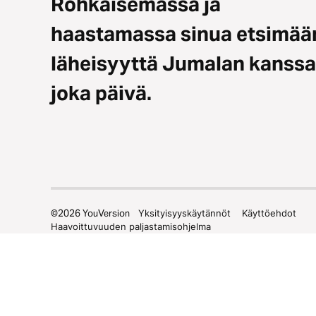
Rohkaisemassa ja
haastamassa sinua etsimää
läheisyyttä Jumalan kanssa
joka päivä.
©
2026
YouVersion
Yksityisyyskäytännöt
Käyttöehdot
Haavoittuvuuden paljastamisohjelma