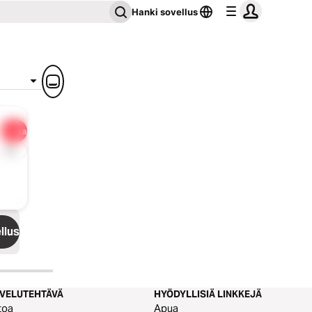
Hanki sovellus
Jaa
1x
llus
LVELUTEHTÄVÄ
HYÖDYLLISIÄ LINKKEJÄ
toa
Apua