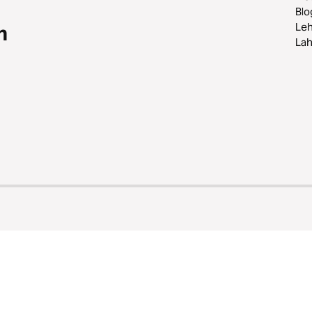
Blo
Leh
n
Lah