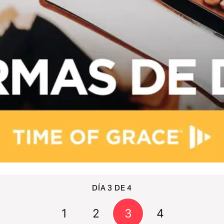
DÍA 3 DE 4
1
2
3
4