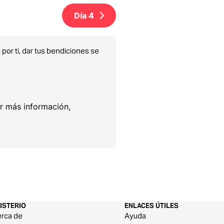
Día
4
por ti, dar tus bendiciones se
er más información,
ISTERIO
ENLACES ÚTILES
rca de
Ayuda