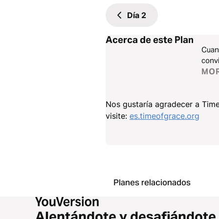
Día
2
Acerca de este Plan
Cuand
convi
MO
Nos gustaría agradecer a Time
visite:
es.timeofgrace.org
Planes relacionados
Alentándote y desafiándote