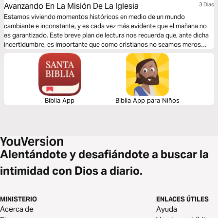
Avanzando En La Misión De La Iglesia
3 Dias
Estamos viviendo momentos históricos en medio de un mundo
cambiante e inconstante, y es cada vez más evidente que el mañana no
es garantizado. Este breve plan de lectura nos recuerda que, ante dicha
incertidumbre, es importante que como cristianos no seamos meros
observadores sino partícipes en el llamado que Cristo nos encomendó
de ir y hacer discípulos a las naciones. El tiempo corre, los días se nos
escapan, y tú, ¿qué estás haciendo al respecto?
Biblia App
Biblia App para Niños
Alentándote y desafiándote a buscar la
intimidad con Dios a diario.
MINISTERIO
ENLACES ÚTILES
Acerca de
Ayuda