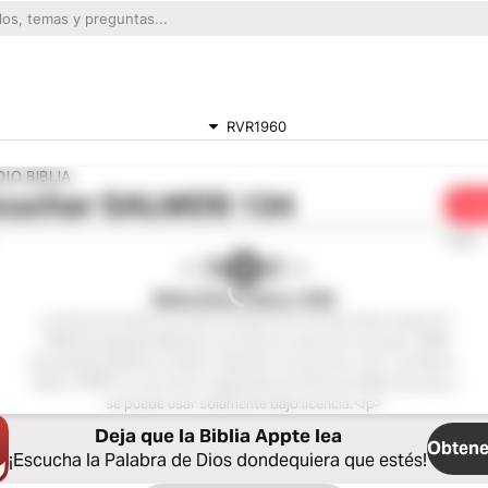
RVR1960
IO BIBLIA
cuchar
SALMOS 134
Com
0:00
Biblia Reina Valera 1960
<p>El texto bíblico ha sido tomado de la versión Reina-Valera ©
1960 Sociedades Bíblicas en América Latina; © renovado 1988
Sociedades Bíblicas Unidas. Utilizado con permiso.</p> <p>Reina-
Valera 1960® es una marca registrada de American Bible Society, y
se puede usar solamente bajo licencia.</p>
Deja que la Biblia Appte lea
Obtener
¡Escucha la Palabra de Dios dondequiera que estés!