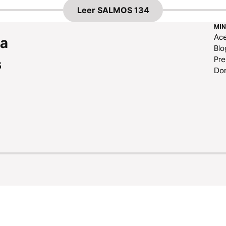
Leer
SALMOS 134
MIN
Ace
 a
Blo
Pr
s
Do