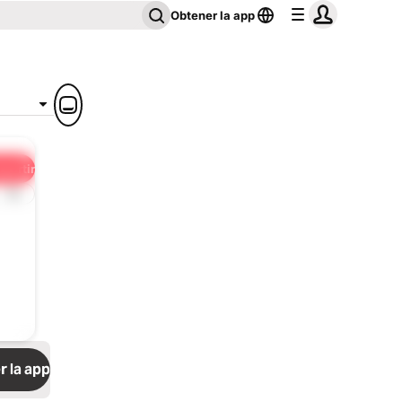
Obtener la app
partir
1x
 la app