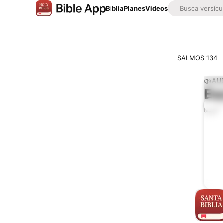
Biblia
Planes
Videos
SALMOS 134
AUD
Es
0:00