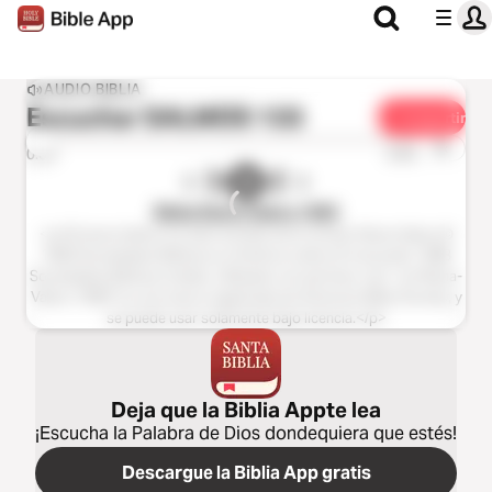
AUDIO BIBLIA
Escuchar
SALMOS 133
Compartir
1x
0:00
0:00
Biblia Reina Valera 1960
<p>El texto bíblico ha sido tomado de la versión Reina-Valera ©
1960 Sociedades Bíblicas en América Latina; © renovado 1988
Sociedades Bíblicas Unidas. Utilizado con permiso.</p> <p>Reina-
Valera 1960® es una marca registrada de American Bible Society, y
se puede usar solamente bajo licencia.</p>
Deja que la Biblia Appte lea
¡Escucha la Palabra de Dios dondequiera que estés!
Descargue la Biblia App gratis