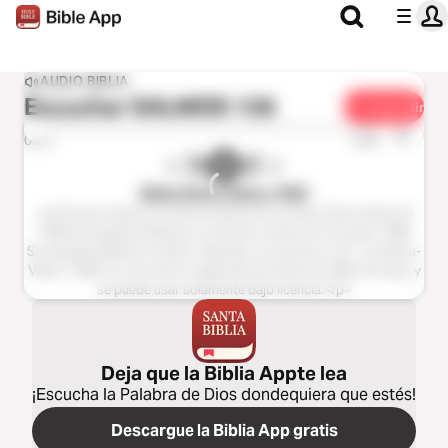
AUDIO BIBLIA
Escuchar
SALMOS 135
Compartir
1x
0:00
0:00
Biblia Reina Valera 1960
<p>El texto bíblico ha sido tomado de la versión Reina-Valera ©
1960 Sociedades Bíblicas en América Latina; © renovado 1988
Sociedades Bíblicas Unidas. Utilizado con permiso.</p> <p>Reina-
Valera 1960® es una marca registrada de American Bible Society, y
se puede usar solamente bajo licencia.</p>
Deja que la Biblia Appte lea
¡Escucha la Palabra de Dios dondequiera que estés!
Descargue la Biblia App gratis