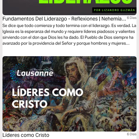
Fundamentos Del Liderazgo - Reflexiones | Nehemías
6 Dias
3
Se dice que todo comienza y todo termina con el liderazgo. Es verdad. La
Iglesia es la esperanza del mundo y requiere líderes piadosos y valientes
sirviendo con el don que Dios les ha dado. El Pueblo de Dios siempre ha
avanzado por la providencia del Señor y porque hombres y mujeres
obedecieron el llamado que Dios les hizo a dirigir. En este Plan
aprenderemos los principios eternos del liderazgo.
Líderes como Cristo
6 Dias