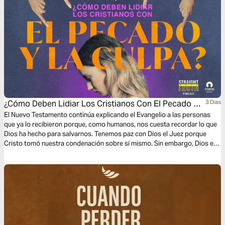
¿Cómo Deben Lidiar Los Cristianos Con El Pecado Y
3 Dias
La Culpa?
El Nuevo Testamento continúa explicando el Evangelio a las personas
que ya lo recibieron porque, como humanos, nos cuesta recordar lo que
Dios ha hecho para salvarnos. Tenemos paz con Dios el Juez porque
Cristo tomó nuestra condenación sobre sí mismo. Sin embargo, Dios el
Padre todavía disciplina a sus hijos. Como cristiano, ¿cómo trato con una
conciencia culpable? Confieso y me arrepiento de mis pecados.