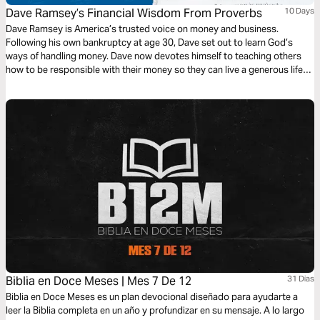
Dave Ramsey’s Financial Wisdom From Proverbs
10 Days
Dave Ramsey is America’s trusted voice on money and business.
Following his own bankruptcy at age 30, Dave set out to learn God’s
ways of handling money. Dave now devotes himself to teaching others
how to be responsible with their money so they can live a generous life
and leave a legacy for generations to come.
Biblia en Doce Meses | Mes 7 De 12
31 Dias
Biblia en Doce Meses es un plan devocional diseñado para ayudarte a
leer la Biblia completa en un año y profundizar en su mensaje. A lo largo