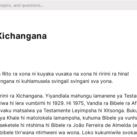
Xichangana
Rito ra xona ni kuyaka vuxaka na xona hi ririmi ra hina!
ngana ni kuhlamusela svingali svingani sva yona.
 ririmi ra Xichangana. Yiyandlala mahungu lamanene ya Tes
liwa hi lera vumbirhi hi 1929. Hi 1975, Vandla ra Bibele ra
vaku matsalwa ya Testamente Leyimpsha hi Xitsonga. Buku l
e ya Khale hi matolokela lamampsha, kuhuma Bibele ya vunha
eketele hi ntshima hi Bibele ra João Ferreira de Almeida (e
ibibele tin'wana ntirhweni wa wona. Loko kukumiwile svoka