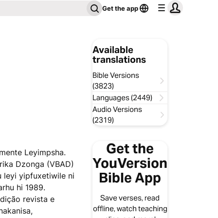
Get the app
Available
translations
Bible Versions
(3823)
Languages (2449)
Audio Versions
(2319)
Get the
tamente Leyimpsha.
YouVersion
 Afrika Dzonga (VBAD)
Bible App
eyi yipfuxetiwile ni
rhu hi 1989.
Save verses, read
dição revista e
offline, watch teaching
nakanisa,