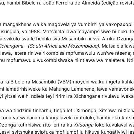
su, hambi Bibele ra João Ferreira de Almeida (edição revist
wa mangakhensiwa ka magovela ya vumbirhi ya vaxopaxopi 
kusungula, ya 1988. Matsalela lawa mayampsisiwe hi buku le
 svikolo sva le henhla sva Musambiki ni sva Afrika Dzonga,
Xichangana - (South Africa and Mozambique)
. Matsalela law
a lawa, letera rin’we rikombisa mpfumawulu wun'we ntsena
 lomu mpfumawulu wukombisiwaka hi ntlawa wa maletera. N
la ra Bibele ra Musambiki (VBM) moyeni wa kuringeta kuhla
irimi lamatirhisiweke ka Mahungu Lamanene, lawa vamavoneke
i yitsaliwe hi ndlela leyi ririmi ra Xichangana rivulavuliw
a wa tindzimi tinharhu, tinga leti: Xirhonga, Xitshwa ni Xich
 tona vatwanana na kungalaveki mutoloki, hambiloko kutsh
onga kutirhisiwa rito leri ra ku
Xitsonga
loko kuvulavuliwa
Lesvi svitshuka svipfuxa mpfilumpfilu hikuva kungativiwi le