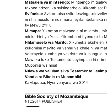
Matsalela ya mintsengo:
Mintsengo mitsaliw
takona ndzeni ka svisingarhelo. Xikombiso: Dz
Svifaniso:
Svikombisa svilo lesvingatoloveliwan
ni nhlamuselo ni ndzimana leyifambelanaka ni 
(Matewu 2:11).
Mimapa:
Yikomba malwandle ni milambu, mind
minkarhini ya Yesu. Yikomba ni tiyendzo ta 
Nhlamuselo wa Marito:
Xikumeka akuheleni k
kukomisa mavito ya vanhu va khale ni ya mat
Vaisrayele kumbe ya vakriste va kusungula, n
Mawaku loko Testamente Leyimpsha hi ririmi 
Muponisi wa hina!
Ntlawa wa valulamisi va Testamente Leyim
Vandla ra Bibele ra Musambiki
KaMaputsu, Nyenyenyana wa 2014
Bible Society of Mozambique
NTC2014 PUBLISHER