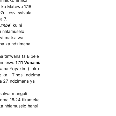
 tinhlokomhaka
a ka Matewu 1:18
-7
). Lesvi svivula
a 7.
umbe
” ku ni
i nhlamuselo
svi matsalwa
ona ka ndzimana
 tin’wana ta Bibele
i lesvi:
1:11 Vona ni:
n’wana Yoyakimi) loko
ka II Tihosi, ndzima
ya 27, ndzimana ya
salwa mangali
aroma 16:24 tikumeka
 ka nhlamuselo hansi