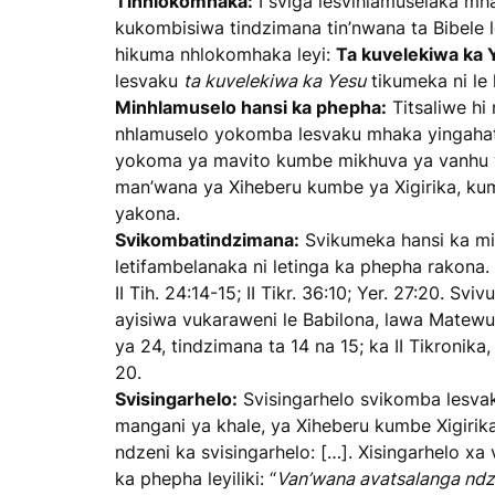
Tinhlokomhaka:
I sviga lesvihlamuselaka mha
kukombisiwa tindzimana tin’nwana ta Bibele
hikuma nhlokomhaka leyi:
Ta kuvelekiwa ka 
lesvaku
ta kuvelekiwa ka Yesu
tikumeka ni le 
Minhlamuselo hansi ka phepha:
Titsaliwe hi
nhlamuselo yokomba lesvaku mhaka yingahatsa
yokoma ya mavito kumbe mikhuva ya vanhu va
man’wana ya Xiheberu kumbe ya Xigirika, kum
yakona.
Svikombatindzimana:
Svikumeka hansi ka mih
letifambelanaka ni letinga ka phepha rakona.
II Tih. 24:14-15; II Tikr. 36:10; Yer. 27:20.
ayisiwa vukaraweni le Babilona, lawa Matewu
ya 24, tindzimana ta 14 na 15; ka II Tikronik
20.
Svisingarhelo:
Svisingarhelo svikomba lesva
mangani ya khale, ya Xiheberu kumbe Xigirik
ndzeni ka svisingarhelo: […]. Xisingarhelo xa
ka phepha leyiliki: “
Van’wana avatsalanga ndzi