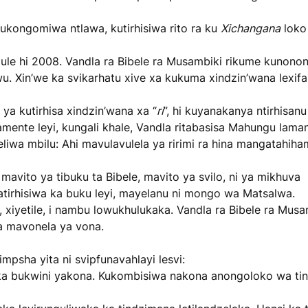
kukongomiwa ntlawa, kutirhisiwa rito ra ku
Xichangana
loko
gule hi 2008. Vandla ra Bibele ra Musambiki rikume kunon
wu. Xin’we ka svikarhatu xive xa kukuma xindzin’wana lexifa
ya kutirhisa xindzin’wana xa “
ri
”, hi kuyanakanya ntirhisan
mente leyi, kungali khale, Vandla ritabasisa Mahungu lam
seliwa mbilu: Ahi mavulavulela ya ririmi ra hina mangatahi
mavito ya tibuku ta Bibele, mavito ya svilo, ni ya mikhuva
atirhisiwa ka buku leyi, mayelanu ni mongo wa Matsalwa.
e, xiyetile, i nambu lowukhulukaka. Vandla ra Bibele ra Mus
la mavonela ya vona.
mpsha yita ni svipfunavahlayi lesvi:
a bukwini yakona. Kukombisiwa nakona anongoloko wa ti