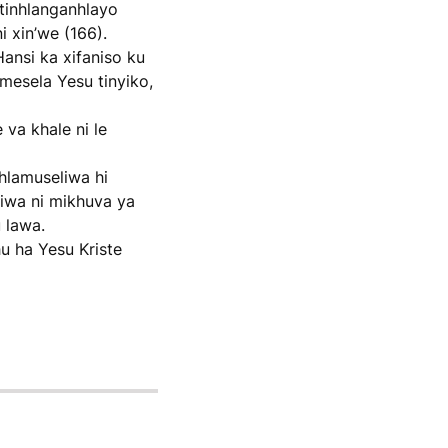
tinhlanganhlayo
i xin’we (166).
Hansi ka xifaniso ku
umesela Yesu tinyiko,
va khale ni le
hlamuseliwa hi
iwa ni mikhuva ya
 lawa.
u ha Yesu Kriste