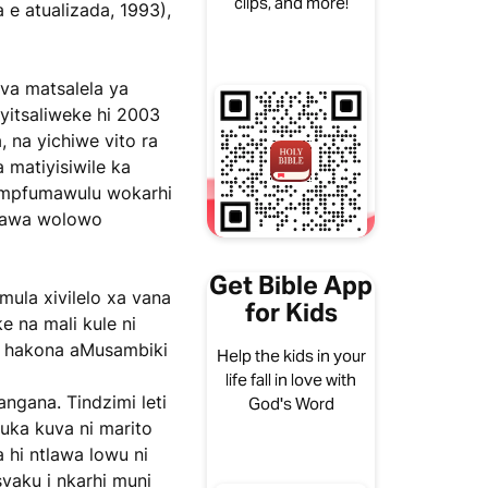
clips, and more!
a e atualizada, 1993),
va matsalela ya
yitsaliweke hi 2003
 na yichiwe vito ra
a matiyisiwile ka
; mpfumawulu wokarhi
tlawa wolowo
Get Bible App
mula xivilelo xa vana
for Kids
 na mali kule ni
aka hakona aMusambiki
Help the kids in your
life fall in love with
angana. Tindzimi leti
God's Word
uka kuva ni marito
 hi ntlawa lowu ni
svaku i nkarhi muni