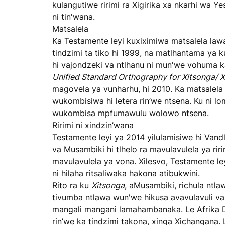
kulangutiwe ririmi ra Xigirika xa nkarhi wa Ye
ni tin'wana.
Matsalela
Ka Testamente leyi kuxiximiwa matsalela la
tindzimi ta tiko hi 1999, na matlhantama ya 
hi vajondzeki va ntlhanu ni mun'we vohuma ka
Unified Standard Orthography for Xitsonga/ 
magovela ya vunharhu, hi 2010. Ka matsalel
wukombisiwa hi letera rin’we ntsena. Ku ni
wukombisa mpfumawulu wolowo ntsena.
Ririmi ni xindzin’wana
Testamente leyi ya 2014 yilulamisiwe hi Vand
va Musambiki hi tlhelo ra mavulavulela ya r
mavulavulela ya vona. Xilesvo, Testamente ley
ni hilaha ritsaliwaka hakona atibukwini.
Rito ra ku
Xitsonga
, aMusambiki, richula ntlaw
tivumba ntlawa wun'we hikusa avavulavuli va
mangali mangani lamahambanaka. Le Afrika Dz
rin’we ka tindzimi takona, xinga Xichangana. 