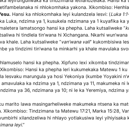
ka leyirunguliwaka ka tindzimana letilandzelaka. Hansi ka
 letifambelanaka ni nhlokomhaka yakona. Xikombiso: Henhl
Yesu.
Hansi ka nhlokomhaka leyi kulandzela lesvi: (
Luka 1:1
ka Luka, ndzima ya 1, kusukela ndzimana ya 1 kuyafika ka y
 maletera lamatsongo hansi ka phepha. Laha kutsaliweke “
k
liwa hi tindlela tin’wana hi Xichangana. Nkarhi wun’wana 
 khale. Laha kutsaliweke “
van’wana vali
” kukombisiwa le
be ya tindzimi tin’wana ta minkarhi ya khale mavulaka sv
lamuselo hansi ka phepha. Xipfuno lexi xikomba tindzimana
 Xikombiso: Hansi ka phepha leri kukumekaka Matewu 1 ku n
 Svivula lesvaku marungula ya hosi Yekoniya (kumbe Yoyakini 
 amavulaka ka ndzima ya 1, ndzimana ya 11, makumeka ni le 
a, ndzima ya 36, ndzimana ya 10; ni le ka Yeremiya, ndzima 
ku marito lawa masingarheliweke makumeka ntsena ka mat
a. Xikombiso: Tindzimana ta Matewu 17:21, Marka 15:28, V
 vumbirhi xilandzeliwa hi nhlayo yotlakusiwa leyi yihiyisaka
mana leyi.
”