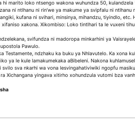
a hi marito loko ntsengo wakona wuhundza 50, kulandzela 
ana ni ntlhanu ni rin’we ya makume ya svipfalu ni ntlhanu n
giki, kufana ni svihari, minsinya, mihandzu, tiyindlo, etc. 
xifaniso xakona. Xikombiso: Loko tintlhari ta le vuxeni tih
zelekana, svifundza ni madoropa minkarhini ya Vaisrayele 
Mupostola Pawulo.
a Testamente, ndzhaku ka buku ya Nhlavutelo. Ka xona ku
iko ya le kule lamakumekaka aBibeleni. Nakona kuhlamusel
i svilo sva nkarhi wa vona lesvingahativiwiki ngopfu masiku
ra Xichangana yingava xitirho xohundzula vutomi bza vanh
psha