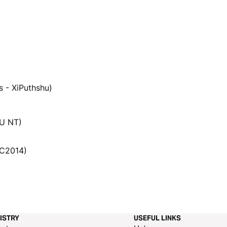
s - XiPuthshu)
U NT)
TC2014)
ISTRY
USEFUL LINKS