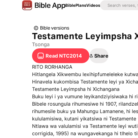
Bible
Plans
Videos
Bible versions
Testamente Leyimpsha 
Tsonga
Read NTC2014
Share
RITO RORHANGA
Hitlangela Xikwembu lexihipfumeleleke kutwa 
Hinavela kukombisa Testamente leyi ya Xicha
Testamente Leyimpsha hi Xichangana
Buku leyi i ya vumune leyikandziyisiwaka hi
Bibele rosungula rihumesiwe hi 1907, rilandze
rihumesile buku ya Mahungu Lamanene, hi les
kululamisiwa, kutani yikatsiwa ni Testament
Ntlawa wa valulamisi va Testamente leyi wutis
corrigida, 1995) na wungavekanga hi tlhelo t