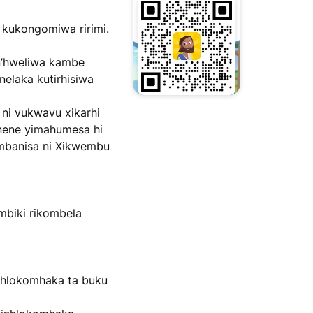
 kukongomiwa ririmi.
on’hweliwa kambe
nelaka kutirhisiwa
u ni vukwavu xikarhi
anene yimahumesa hi
hambanisa ni Xikwembu
ambiki rikombela
nhlokomhaka ta buku