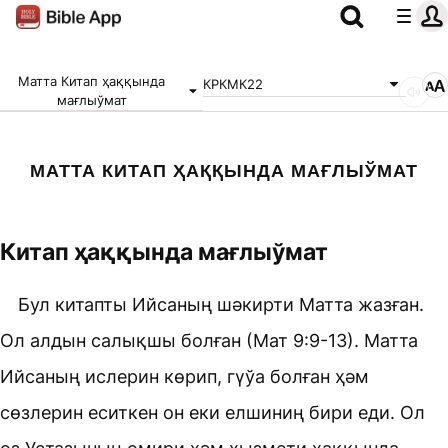
Матта Китап ҳаққында
КРКМК22
мағлыўмат
МАТТА КИТАП ҲАҚҚЫНДА МАҒЛЫЎМАТ
Китап ҳаққында мағлыўмат
Бул китапты Ийсаның шәкирти Матта жазған.
Ол алдын салықшы болған (
Мат 9:9-13
). Матта
Ийсаның ислерин көрип, гүўа болған ҳәм
сөзлерин еситкен он еки елшиниң бири еди. Ол