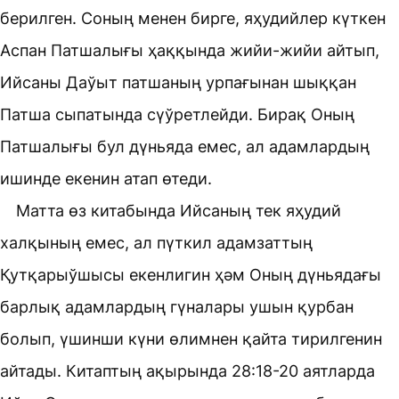
берилген. Соның менен бирге, яҳудийлер күткен
Аспан Патшалығы ҳаққында жийи-жийи айтып,
Ийсаны Даўыт патшаның урпағынан шыққан
Патша сыпатында сүўретлейди. Бирақ Оның
Патшалығы бул дүньяда емес, ал адамлардың
ишинде екенин атап өтеди.
Матта өз китабында Ийсаның тек яҳудий
халқының емес, ал пүткил адамзаттың
Қутқарыўшысы екенлигин ҳәм Оның дүньядағы
барлық адамлардың гүналары ушын қурбан
болып, үшинши күни өлимнен қайта тирилгенин
айтады. Китаптың ақырында
28:18-20
аятларда