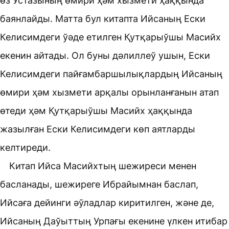
өз Устазының өмири ҳәм хызмети ҳаққында
баянлайды. Матта бул китапта Ийсаның Ески
Келисимдеги ўәде етилген Қутқарыўшы Масийх
екенин айтады. Ол буны дәлиллеў ушын, Ески
Келисимдеги пайғамбаршылықлардың Ийсаның
өмири ҳәм хызмети арқалы орынланғанын атап
өтеди ҳәм Қутқарыўшы Масийх ҳаққында
жазылған Ески Келисимдеги көп аятларды
келтиреди.
Китап Ийса Масийхтың шежиреси менен
басланады, шежиреге Ибрайымнан баслап,
Ийсаға дейинги әўладлар киритилген, және де,
Ийсаның Даўыттың Урпағы екенине үлкен итибар