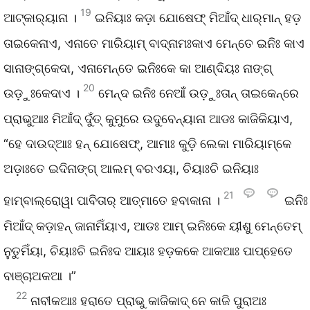
19
ଆଟ୍‌କାର୍‌ୟାନା ।
ଇନିୟାଃ କଡ଼ା ଯୋଷେଫ୍‌ ମିଆଁଦ୍‌ ଧାର୍‌ମାନ୍‌ ହଡ଼
ତାଇକେନାଏ, ଏନାତେ ମାରିୟାମ୍‌ ବାଦ୍‌ନାମଃକାଏ ମେନ୍ତେ ଇନିଃ କାଏ
ସାନାଙ୍ଗ୍‌କେଦା, ଏନାମେନ୍ତେ ଇନିଃକେ କା ଆଣ୍‌ଦିୟଃ ନାଙ୍ଗ୍‌
20
ଉଡ଼ୁଃକେଦାଏ ।
ମେନ୍‌ଦ ଇନିଃ ନେଆଁଁ ଉଡ଼ୁଃତାନ୍‌ ତାଇକେନ୍‌ରେ
ପ୍ରାଭୁଆଃ ମିଆଁଦ୍‌ ଦୁଁତ୍‌ କୁମୁରେ ଉଦୁବେନ୍‌ୟାନା ଆଡଃ କାଜିକିୟାଏ,
“ହେ ଦାଉଦ୍‌ଆଃ ହନ୍‌ ଯୋଷେଫ୍‌, ଆମାଃ କୁଡ଼ି ଲେକା ମାରିୟାମ୍‌କେ
ଅଡ଼ାଃତେ ଇଦିନାଙ୍ଗ୍‌ ଆଲମ୍‌ ବରଏୟା, ଚିୟାଃଚି ଇନିୟାଃ
21
ହାମ୍ବାଲ୍‌ରୋୱା ପାବିତାର୍‌ ଆତ୍ମାତେ ହବାକାନା ।
ଇନିଃ
ମିଆଁଦ୍‌ କଡ଼ାହନ୍‌ ଜାନାମିଁୟାଏ, ଆଡଃ ଆମ୍‌ ଇନିଃକେ ୟୀଶୁ ମେନ୍ତେମ୍‌
ନୁତୁମିଁୟା, ଚିୟାଃଚି ଇନିଃଦ ଆୟାଃ ହଡ଼କକେ ଆକଆଃ ପାପ୍‌ହେତେ
ବାଞ୍ଚାଅକଆ ।”
22
ନାବୀକଆଃ ହରାତେ ପ୍ରାଭୁ କାଜିକାଦ୍‌ ନେ କାଜି ପୁରାଅଃ