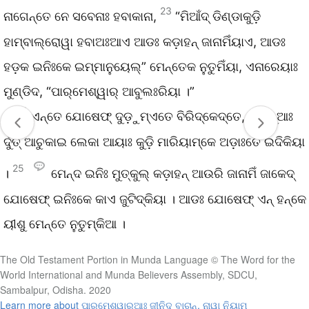
23
ନାଗେନ୍ତେ ନେ ସବେନାଃ ହବାକାନା,
“ମିଆଁଦ୍‌ ଡିଣ୍ଡାକୁଡ଼ି
ହାମ୍ବାଲ୍‌ରୋୱା ହବାଅଃଆଏ ଆଡଃ କଡ଼ାହନ୍‌ ଜାନାମିଁୟାଏ, ଆଡଃ
ହଡ଼କ ଇନିଃକେ ଇମ୍ମାନୁୟେଲ୍‌” ମେନ୍ତେକ ନୁତୁମିଁୟା, ଏନାରେୟାଃ
ମୁଣ୍ଡିଦ, “ପାର୍‌ମେଶ୍ୱାର୍‌ ଆବୁଲଃରିୟା ।”
24
ଏନ୍ତେ ଯୋଷେଫ୍‌ ଦୁଡ଼ୁମ୍‌ଏତେ ବିରିଦ୍‌କେଦ୍‌ତେ, ପ୍ରାଭୁଆଃ
ଦୁଁତ୍‌ ଆଚୁକାଇ ଲେକା ଆୟାଃ କୁଡ଼ି ମାରିୟାମ୍‌କେ ଅଡ଼ାଃତେ ଇଦିକିୟା
25
।
ମେନ୍‌ଦ ଇନିଃ ମୁତ୍‍କୁଲ୍‌ କଡ଼ାହନ୍‌ ଆଉରି ଜାନାମିଁ ଜାକେଦ୍‌
ଯୋଷେଫ୍‌ ଇନିଃକେ କାଏ ଜୁଟିଦ୍‍କିୟା । ଆଡଃ ଯୋଷେଫ୍‌ ଏନ୍‌ ହନ୍‌କେ
ୟୀଶୁ ମେନ୍ତେ ନୁତୁମ୍‌କିଆ ।
The Old Testament Portion in Munda Language © The Word for the
World International and Munda Believers Assembly, SDCU,
Sambalpur, Odisha. 2020
Learn more about ପାର୍‌ମେଶ୍ୱାର୍‌ଆଃ ଜୀନିଦ୍‌ ବାଚାନ୍‌, ନାୱା ନିୟାମ୍‌