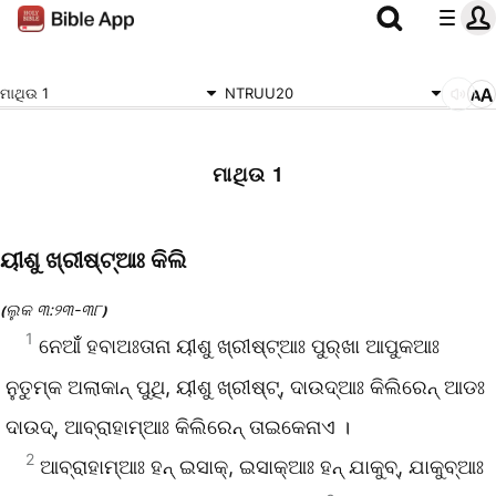
ମାଥିଉ 1
NTRUU20
ମାଥିଉ 1
ୟୀଶୁ ଖ୍ରୀଷ୍ଟ୍‌ଆଃ କିଲି
ଲୁକ ୩:୨୩-୩୮
(
)
1
ନେଆଁଁ ହବାଅଃତାନା ୟୀଶୁ ଖ୍ରୀଷ୍ଟ୍‌ଆଃ ପୁର୍‌ଖା ଆପୁକଆଃ
ନୁତୁମ୍‌କ ଅଲାକାନ୍‌ ପୁଥି, ୟୀଶୁ ଖ୍ରୀଷ୍ଟ୍‌, ଦାଉଦ୍‌ଆଃ କିଲିରେନ୍‌ ଆଡଃ
ଦାଉଦ୍‌, ଆବ୍ରାହାମ୍‌ଆଃ କିଲିରେନ୍‌ ତାଇକେନାଏ ।
2
ଆବ୍ରାହାମ୍‌ଆଃ ହନ୍‌ ଇସାକ୍‌, ଇସାକ୍‌ଆଃ ହନ୍‌ ଯାକୁବ୍‌, ଯାକୁବ୍‌ଆଃ