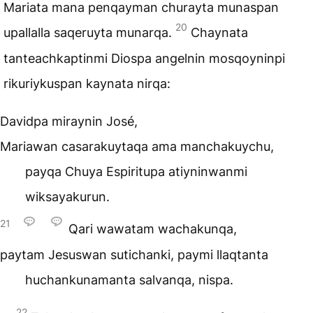
Mariata mana penqayman churayta munaspan
20
upallalla saqeruyta munarqa.
Chaynata
tanteachkaptinmi Diospa angelnin mosqoyninpi
rikuriykuspan kaynata nirqa:
Davidpa miraynin José,
Mariawan casarakuytaqa ama manchakuychu,
payqa Chuya Espiritupa atiyninwanmi
wiksayakurun.
21
Qari wawatam wachakunqa,
paytam Jesuswan sutichanki, paymi llaqtanta
huchankunamanta salvanqa, nispa.
22