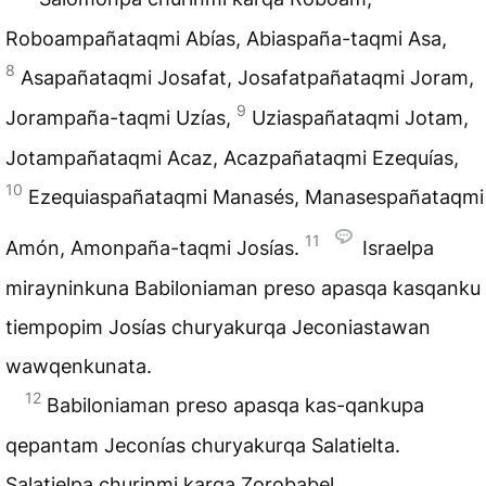
Roboampañataqmi Abías, Abiaspaña-taqmi Asa,
8
Asapañataqmi Josafat, Josafatpañataqmi Joram,
9
Jorampaña-taqmi Uzías,
Uziaspañataqmi Jotam,
Jotampañataqmi Acaz, Acazpañataqmi Ezequías,
10
Ezequiaspañataqmi Manasés, Manasespañataqmi
11
Amón, Amonpaña-taqmi Josías.
Israelpa
mirayninkuna Babiloniaman preso apasqa kasqanku
tiempopim Josías churyakurqa Jeconiastawan
wawqenkunata.
12
Babiloniaman preso apasqa kas-qankupa
qepantam Jeconías churyakurqa Salatielta.
Salatielpa churinmi karqa Zorobabel,