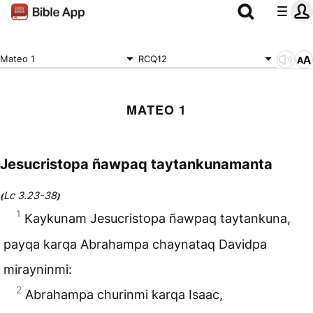
Mateo 1
RCQ12
MATEO 1
Jesucristopa ñawpaq taytankunamanta
Lc 3.23-38
(
)
1
Kaykunam Jesucristopa ñawpaq taytankuna,
payqa karqa Abrahampa chaynataq Davidpa
mirayninmi:
2
Abrahampa churinmi karqa Isaac,