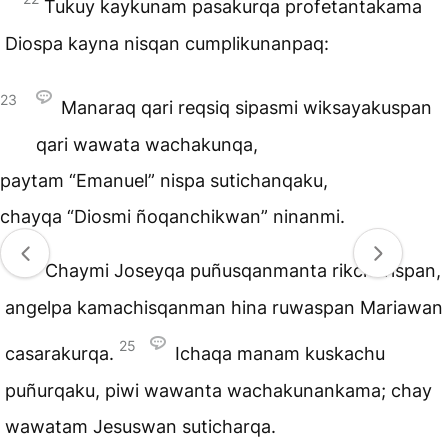
Tukuy kaykunam pasakurqa profetantakama
Diospa kayna nisqan cumplikunanpaq:
23
Manaraq qari reqsiq sipasmi wiksayakuspan
qari wawata wachakunqa,
paytam “Emanuel” nispa sutichanqaku,
chayqa “Diosmi ñoqanchikwan” ninanmi.
24
Chaymi Joseyqa puñusqanmanta rikcharispan,
angelpa kamachisqanman hina ruwaspan Mariawan
25
casarakurqa.
Ichaqa manam kuskachu
puñurqaku, piwi wawanta wachakunankama; chay
wawatam Jesuswan suticharqa.