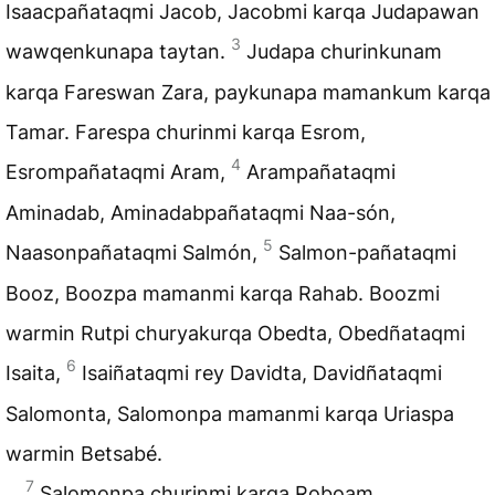
Isaacpañataqmi Jacob, Jacobmi karqa Judapawan
3
wawqenkunapa taytan.
Judapa churinkunam
karqa Fareswan Zara, paykunapa mamankum karqa
Tamar. Farespa churinmi karqa Esrom,
4
Esrompañataqmi Aram,
Arampañataqmi
Aminadab, Aminadabpañataqmi Naa-són,
5
Naasonpañataqmi Salmón,
Salmon-pañataqmi
Booz, Boozpa mamanmi karqa Rahab. Boozmi
warmin Rutpi churyakurqa Obedta, Obedñataqmi
6
Isaita,
Isaiñataqmi rey Davidta, Davidñataqmi
Salomonta, Salomonpa mamanmi karqa Uriaspa
warmin Betsabé.
7
Salomonpa churinmi karqa Roboam,