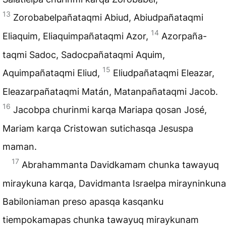
13
Zorobabelpañataqmi Abiud, Abiudpañataqmi
14
Eliaquim, Eliaquimpañataqmi Azor,
Azorpaña-
taqmi Sadoc, Sadocpañataqmi Aquim,
15
Aquimpañataqmi Eliud,
Eliudpañataqmi Eleazar,
Eleazarpañataqmi Matán, Matanpañataqmi Jacob.
16
Jacobpa churinmi karqa Mariapa qosan José,
Mariam karqa Cristowan sutichasqa Jesuspa
maman.
17
Abrahammanta Davidkamam chunka tawayuq
miraykuna karqa, Davidmanta Israelpa mirayninkuna
Babiloniaman preso apasqa kasqanku
tiempokamapas chunka tawayuq miraykunam