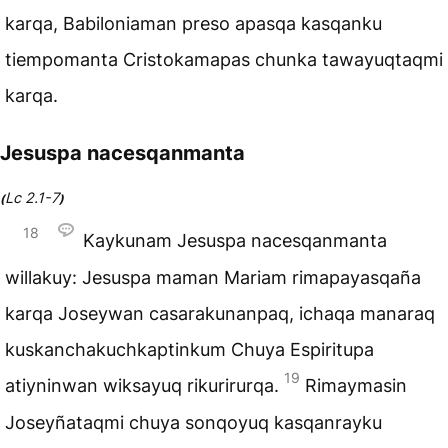
karqa, Babiloniaman preso apasqa kasqanku
tiempomanta Cristokamapas chunka tawayuqtaqmi
karqa.
Jesuspa nacesqanmanta
Lc 2.1-7
(
)
18
Kaykunam Jesuspa nacesqanmanta
willakuy: Jesuspa maman Mariam rimapayasqaña
karqa Joseywan casarakunanpaq, ichaqa manaraq
kuskanchakuchkaptinkum Chuya Espiritupa
19
atiyninwan wiksayuq rikurirurqa.
Rimaymasin
Joseyñataqmi chuya sonqoyuq kasqanrayku