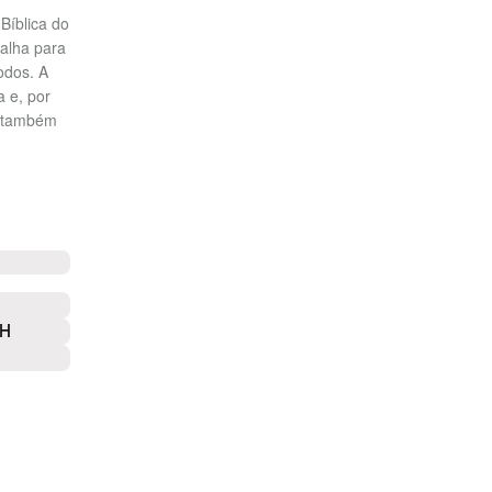
Bíblica do
alha para
todos. A
a e, por
ê também
LH