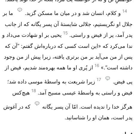
14
و کلام، انسان شد و در میان ما مسکن گزید.
ما بر
جلال او نگریستیم، جلالی شایستۀ آن پسر یگانه که از جانب
15
پدر آمد، پر از فیض و راستی.
یحیی بر او شهادت می‌داد و
ندا می‌کرد که «این است کسی که درباره‌اش گفتم: ”آن که
پس از من می‌آید بر من برتری یافته، زیرا پیش از من وجود
16
داشته است“.»
از پُری او ما همه بهره‌مند شدیم، فیض از
17
پی فیض.
زیرا شریعت به واسطۀ موسی داده شد؛
18
فیض و راستی به واسطۀ عیسی مسیح آمد.
هیچ‌کس
هرگز خدا را ندیده است. امّا آن پسر یگانه
که در آغوش
پدر است، همان او را شناسانید.