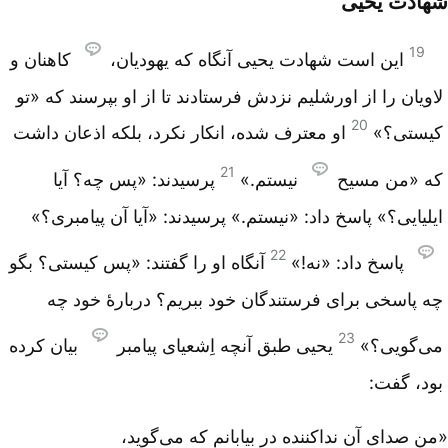
شهادت یحیی
19
این است شهادت یحیی آنگاه که یهودیان،
کاهنان و
لاویان را از اورشلیم نزدش فرستادند تا از او بپرسند که «تو
20
کیستی؟»
او معترف شده، انکار نکرد، بلکه اذعان داشت
21
که «من مسیح
نیستم.»
پرسیدند: «پس چه؟ آیا
ایلیایی؟» پاسخ داد: «نیستم.» پرسیدند: «آیا آن پیامبری؟»
22
پاسخ داد: «نه!»
آنگاه او را گفتند: «پس کیستی؟ بگو
چه پاسخی برای فرستندگان خود ببریم؟ دربارۀ خود چه
23
می‌گویی؟»
یحیی طبق آنچه اِشعیای پیامبر
بیان کرده
بود، گفت:
«من صدای آن نداکننده در بیابانم که می‌گوید،