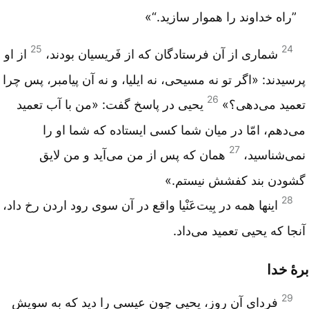
”راه خداوند را هموار سازید.“‌»
25
24
شماری از آن فرستادگان که از فَریسیان بودند،
از او
پرسیدند: «اگر تو نه مسیحی، نه ایلیا، و نه آن پیامبر، پس چرا
26
تعمید می‌دهی؟»
یحیی در پاسخ گفت: «من با آب تعمید
می‌د‌هم، امّا در میان شما کسی ایستاده که شما او را
27
نمی‌شناسید،
همان که پس از من می‌آید و من لایق
گشودن بند کفشش نیستم.»
28
اینها همه در بِیت‌عَنْیا واقع در آن سوی رود اردن رخ داد،
آنجا که یحیی تعمید می‌داد.
برۀ خدا
29
فردای آن روز، یحیی چون عیسی را دید که به سویش