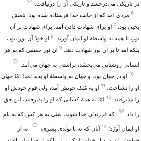
در تاریکی می‌درخشد و تاریکی آن را درنیافت.
6
مردی آمد که از جانب خدا فرستاده شده بود؛ نامش
7
یحیی بود.
او برای شهادت دادن آمد، برای شهادت بر آن
8
نور، تا همه به واسطۀ او ایمان آورند.
او خودْ آن نور نبود،
9
بلکه آمد تا بر آن نور شهادت دهد.
آن نور حقیقی که به هر
انسانی روشنایی می‌بخشد، براستی به جهان می‌آمد.
10
او در جهان بود، و جهان به واسطۀ او پدید آمد؛ امّا جهان
11
او را نشناخت.
او به مُلک خویش آمد، ولی قومِ خودش او
12
را نپذیرفتند.
امّا به همۀ کسانی که او را پذیرفتند، این حق
را داد
که فرزندان خدا شوند، یعنی به هر کس که به نام
13
او ایمان آورْد؛
آنان که نه با تولدی بشری،
نه از
خواهشِ تن و نه از خواستۀ یک مرد، بلکه از خدا تولد یافتند.