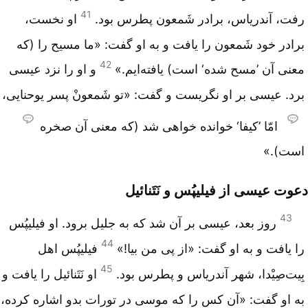
41
رفت، آندریاس، برادر شَمعون پطرس بود.
او نخست،
برادر خود شَمعون را یافت و به او گفت: «ما مسیح را (که
42
معنی آن ’مسح شده‘ است) یافته‌ایم.»
و او را نزد عیسی
برد. عیسی بر او نگریست و گفت: «تو شَمعونْ پسر یوحنایی،
امّا ’کیفا‘ خوانده خواهی شد (که معنی آن صخره
است).»
دعوت عیسی از فیلیپُس و نَتَنائیل
43
روز بعد، عیسی بر آن شد که به جلیل برود. او فیلیپُس
44
را یافت و به او گفت: «از پی من بیا!»
فیلیپُس اهل
45
بِیت‌صِیْدا، شهر آندریاس و پطرس بود.
او نَتَنائیل را یافت و
به او گفت: «آن کس را که موسی در تورات بدو اشاره کرده،