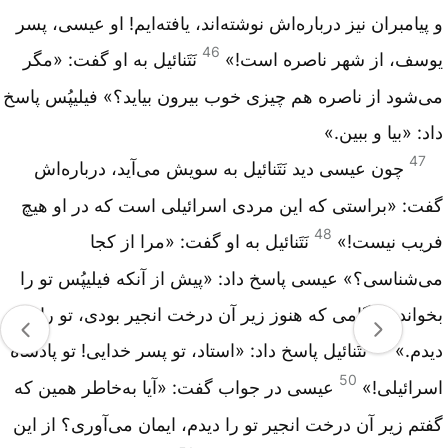
و پیامبران نیز درباره‌اش نوشته‌اند، یافته‌ایم! او عیسی، پسر
46
یوسف، از شهر ناصره است!»
نَتَنائیل به او گفت: «مگر
می‌شود از ناصره هم چیزی خوب بیرون بیاید؟» فیلیپُس پاسخ
داد: «بیا و ببین.»
47
چون عیسی دید نَتَنائیل به سویش می‌آید، درباره‌اش
گفت: «براستی که این مردی اسرائیلی است که در او هیچ
48
فریب نیست!»
نَتَنائیل به او گفت: «مرا از کجا
می‌شناسی؟» عیسی پاسخ داد: «پیش از آنکه فیلیپُس تو را
بخواند، هنگامی که هنوز زیر آن درخت انجیر بودی، تو را
49
دیدم.»
نَتَنائیل پاسخ داد: «استاد، تو پسر خدایی! تو پادشاه
50
اسرائیلی!»
عیسی در جواب گفت: «آیا به‌خاطر همین که
گفتم زیر آن درخت انجیر تو را دیدم، ایمان می‌آوری؟ از این