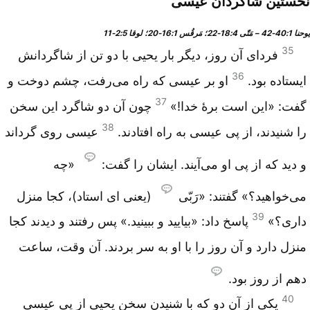
نخستین شاگردان عیسی
یوحنا 1‏:40‏-42 – مَتّی 4‏:18‏-22؛ مَرقُس 1‏:16‏-20؛ لوقا 5‏:2‏-11
35
فردای آن روز، دیگر بار یحیی با دو تن از شاگردانش
36
ایستاده بود.
او بر عیسی که راه می‌رفت، چشم دوخت و
37
گفت: «این است برۀ خدا!»
چون آن دو شاگرد این سخن
38
را شنیدند، از پی عیسی به راه افتادند.
عیسی روی گرداند
و دید که از پی او می‌آیند. ایشان را گفت:
«چه
می‌خواهید؟» گفتند: «رَبّی
(یعنی ای استاد)، کجا منزل
39
داری؟»
پاسخ داد: «بیایید و ببینید.» پس رفتند و دیدند کجا
منزل دارد و آن روز را با او به سر بردند. آن وقت، ساعت
دهم از روز بود.
40
یکی از آن دو که با شنیدن سخن یحیی از پی عیسی