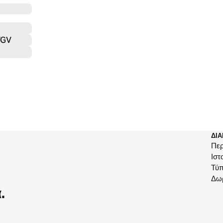
TGV
ΔΙΑ
Περ
Ιστ
Τύ
Δω
.