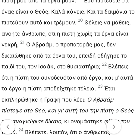
πίστη μου από τα έργα μου».
Εσύ πιστεύεις ότι
ένας είναι ο Θεός. Καλά κάνεις. Και τα δαιμόνια το
20
πιστεύουν αυτό και τρέμουν.
Θέλεις να μάθεις,
ανόητε άνθρωπε, ότι η πίστη χωρίς τα έργα είναι
21
νεκρή;
Ο Αβραάμ, ο προπάτοράς μας, δεν
δικαιώθηκε από τα έργα του, επειδή οδήγησε το
22
παιδί του, τον Ισαάκ, στο θυσιαστήριο;
Βλέπεις
ότι η πίστη του συνοδευόταν από έργα, και μ’ αυτά
23
τα έργα η πίστη αποδείχτηκε τέλεια.
Έτσι
εκπληρώθηκε η Γραφή που λέει:
Ο Αβραάμ
πίστεψε στο Θεό, και γι’ αυτή του την πίστη ο Θεός
τον αναγνώρισε δίκαιο,
κι ονομάστηκε
φίλος του
24
Θεού.
Βλέπετε, λοιπόν, ότι ο άνθρωπος