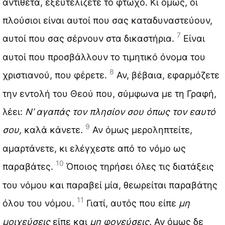
αντίθετα, εξευτελίζετε το φτωχό. Κι όμως, οι
πλούσιοι είναι αυτοί που σας καταδυναστεύουν,
7
αυτοί που σας σέρνουν στα δικαστήρια.
Είναι
αυτοί που προσβάλλουν το τιμητικό όνομα του
8
χριστιανού, που φέρετε.
Αν, βέβαια, εφαρμόζετε
την εντολή του Θεού που, σύμφωνα με τη Γραφή,
λέει:
Ν’ αγαπάς τον πλησίον σου όπως τον εαυτό
9
σου,
καλά κάνετε.
Αν όμως μεροληπτείτε,
αμαρτάνετε, κι ελέγχεστε από το νόμο ως
10
παραβάτες.
Όποιος τηρήσει όλες τις διατάξεις
του νόμου και παραβεί μία, θεωρείται παραβάτης
11
όλου του νόμου.
Γιατί, αυτός που είπε
μη
μοιχεύσεις
είπε και
μη φονεύσεις.
Αν όμως δε