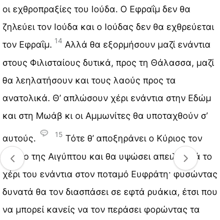
οι εχθροπραξίες του Ιούδα. Ο Εφραΐμ δεν θα
ζηλεύει τον Ιούδα και ο Ιούδας δεν θα εχθρεύεται
14
τον Εφραΐμ.
Αλλά θα εξορμήσουν μαζί ενάντια
στους Φιλισταίους δυτικά, προς τη Θάλασσα, μαζί
θα λεηλατήσουν και τους λαούς προς τα
ανατολικά. Θ’ απλώσουν χέρι ενάντια στην Εδώμ
και στη Μωάβ κι οι Αμμωνίτες θα υποταχθούν σ’
15
αυτούς.
Τότε θ’ αποξηράνει ο Κύριος τον
κόλπο της Αιγύπτου και θα υψώσει απειλητικά το
χέρι του ενάντια στον ποταμό Ευφράτη· φυσώντας
δυνατά θα τον διασπάσει σε εφτά ρυάκια, έτσι που
να μπορεί κανείς να τον περάσει φορώντας τα