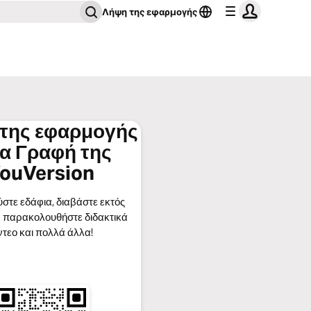
Λήψη της εφαρμογής
της εφαρμογής
ία Γραφή της
ouVersion
στε εδάφια, διαβάστε εκτός
 παρακολουθήστε διδακτικά
ντεο και πολλά άλλα!