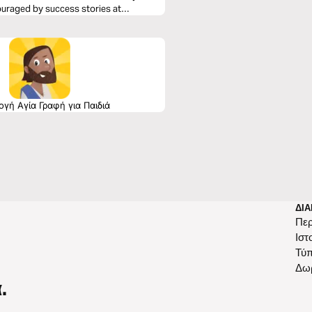
uraged by success stories at
γή Αγία Γραφή για Παιδιά
ΔΙΑ
Περ
Ιστ
Τύ
Δω
.