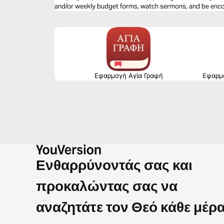
and/or weekly budget forms, watch sermons, and be enco
www.newspring.cc/financialplanning
Εφαρμογή Αγία Γραφή
Εφαρμο
Ενθαρρύνοντάς σας και
προκαλώντας σας να
αναζητάτε τον Θεό κάθε μέρα