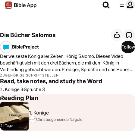
Die Bücher Salomos
BibleProject
Follow
Der weiseste König aller Zeiten: König Salomo. Dieses Video
beschäftigt sich mit den drei Büchern, die mit dem König in
Verbindung gebracht werden: Prediger, Sprüche und das Hohelied
der Liebe. Im Video erfährst du, was diese Bücher mit der
ZUGEHÖRIGE SCHRIFTSTELLEN
Read, take notes, and study the Word
gesamten Geschichte der Bibel zu tun haben und wie sich der rote
Faden der Bibel auch durch diese Bücher zieht.
1. Könige 3
Sprüche 3
Reading Plan
1. Könige
Christusgemeinde Nagold
24 Tage