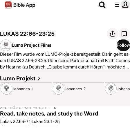
LUKAS 22:66-23:25
Lumo Project Films
Follow
Dieser Film wurde vom LUMO-Projekt bereitgestellt. Darin geht es
um LUKAS 22:66-23:25. Über seine Partnerschaft mit Faith Comes
by Hearing (zu Deutsch: „Glaube kommt durch Hören”) möchte das
LUMO-Projekt dieses Material in alle Sprachen übersetzen, damit
Lumo Projekt
9:12
5:08
6:26
Menschen überall die Gelegenheit haben, das Evangelium
anzuhören und anzuschauen. Um mehr darüber zu erfahren, wie
Johannes 1
Johannes 2
Johann
du dabei mithelfen kannst, dass das Material übersetzt wird,
besuche:
https://www.faithcomesbyhearing.com/what-we-
do/gospel-films
ZUGEHÖRIGE SCHRIFTSTELLEN
Read, take notes, and study the Word
Lukas 22:66-71
Lukas 23:1-25