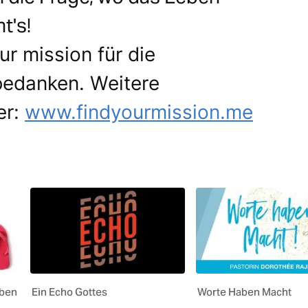
t's!
r mission für die
 bedanken. Weitere
er:
www.findyourmission.me
eben
Ein Echo Gottes
Worte Haben Macht