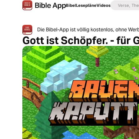
Bibel
Lesepläne
Videos
Die Bibel-App ist völlig kostenlos, ohne W
Gott ist Schöpfer. - für