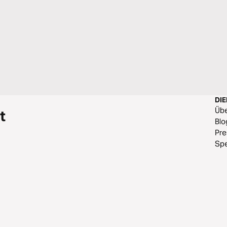
DI
Üb
t
Blo
Pr
Sp