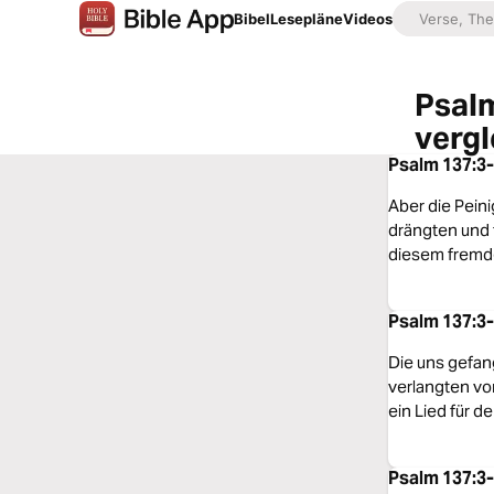
Bibel
Lesepläne
Videos
Psalm
vergl
Psalm 137:3-
Aber die Pein
drängten und f
diesem fremd
Psalm 137:3
Die uns gefang
verlangten von
ein Lied für 
Psalm 137:3-