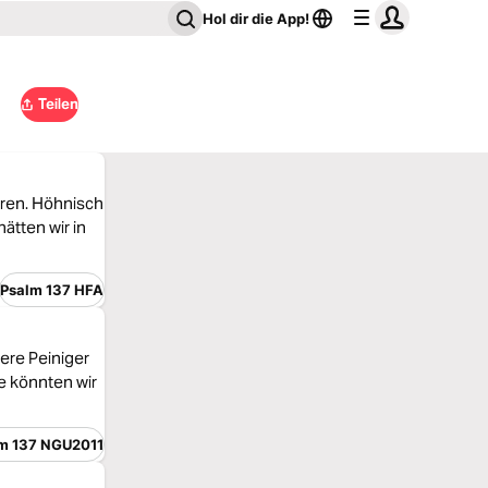
Hol dir die App!
Teilen
ören. Höhnisch
ätten wir in
Psalm 137 HFA
sere Peiniger
ie könnten wir
m 137 NGU2011