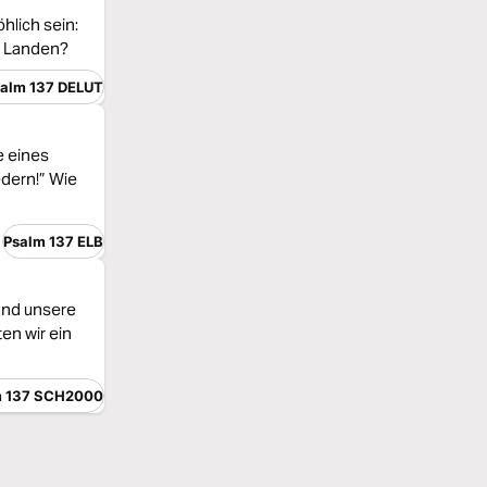
hlich sein:
en Landen?
alm 137 DELUT
e eines
edern!” Wie
Psalm 137 ELB
 und unsere
ten wir ein
m 137 SCH2000