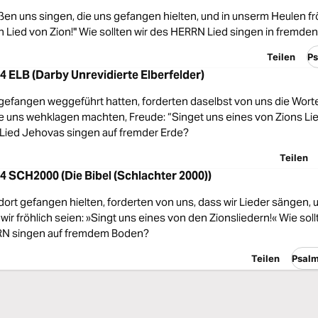
en uns singen, die uns gefangen hielten, und in unserm Heulen frö
in Lied von Zion!" Wie sollten wir des HERRN Lied singen in fremd
Teilen
Ps
4 ELB (Darby Unrevidierte Elberfelder)
gefangen weggeführt hatten, forderten daselbst von uns die Wort
ie uns wehklagen machten, Freude: “Singet uns eines von Zions Li
n Lied Jehovas singen auf fremder Erde?
Teilen
4 SCH2000 (Die Bibel (Schlachter 2000))
dort gefangen hielten, forderten von uns, dass wir Lieder sängen,
 wir fröhlich seien: »Singt uns eines von den Zionsliedern!« Wie soll
RN singen auf fremdem Boden?
Teilen
Psal