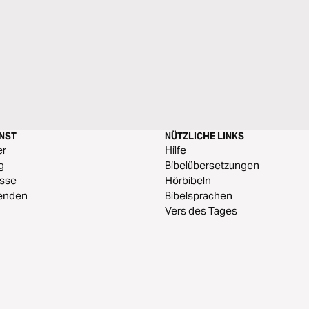
ENST
NÜTZLICHE LINKS
er
Hilfe
g
Bibelübersetzungen
esse
Hörbibeln
enden
Bibelsprachen
Vers des Tages