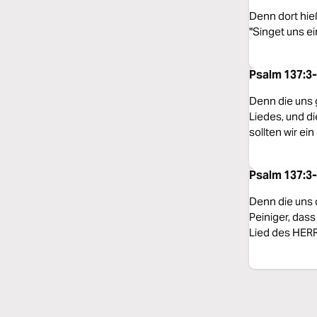
Denn dort hieß
"Singet uns e
Psalm 137:3-
Denn die uns 
Liedes, und d
sollten wir ei
Psalm 137:3-
Denn die uns 
Peiniger, dass
Lied des HER