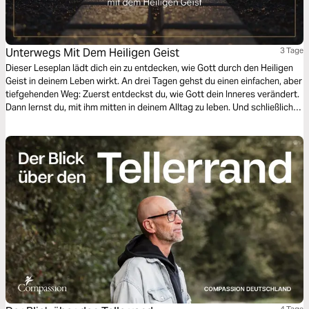
Unterwegs Mit Dem Heiligen Geist
3 Tage
Dieser Leseplan lädt dich ein zu entdecken, wie Gott durch den Heiligen
Geist in deinem Leben wirkt. An drei Tagen gehst du einen einfachen, aber
tiefgehenden Weg: Zuerst entdeckst du, wie Gott dein Inneres verändert.
Dann lernst du, mit ihm mitten in deinem Alltag zu leben. Und schließlich
erkennst du, dass Gott bereits in dieser Welt handelt und dich einlädt, Teil
seiner Mission zu sein. Dieser Plan handelt nicht in erster Linie davon, was
du tun musst, sondern davon, was Gott bereits tut – und wie du lernen
kannst, mit ihm zu gehen.
4 Tage