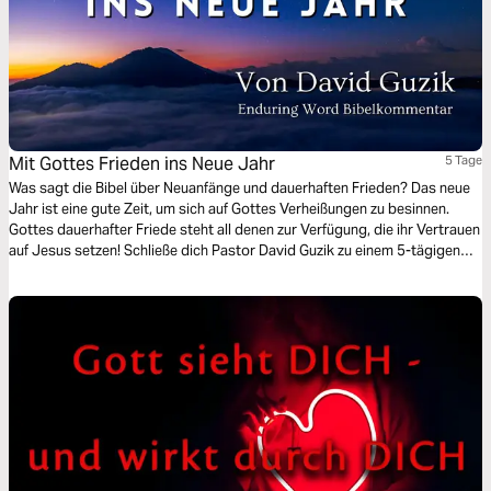
Mit Gottes Frieden ins Neue Jahr
5 Tage
Was sagt die Bibel über Neuanfänge und dauerhaften Frieden? Das neue
Jahr ist eine gute Zeit, um sich auf Gottes Verheißungen zu besinnen.
Gottes dauerhafter Friede steht all denen zur Verfügung, die ihr Vertrauen
auf Jesus setzen! Schließe dich Pastor David Guzik zu einem 5-tägigen
Bibelstudium über Gottes Frieden an und gehe ermutigt in das neue Jahr.
Diese kurzen Andachten wurden ursprünglich im Enduring Word Bible
Commentary veröffentlicht.