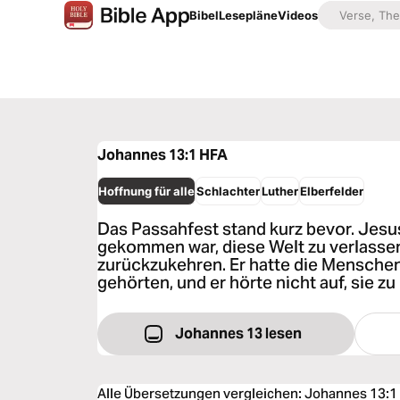
Bibel
Lesepläne
Videos
Johannes 13:1
HFA
Hoffnung für alle
Schlachter
Luther
Elberfelder
Das Passahfest stand kurz bevor. Jesus
gekommen war, diese Welt zu verlasse
zurückzukehren. Er hatte die Menschen 
gehörten, und er hörte nicht auf, sie zu 
Johannes 13 lesen
Alle Übersetzungen vergleichen
:
Johannes 13:1