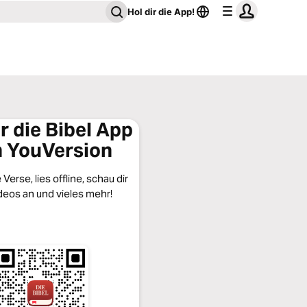
Hol dir die App!
ir die Bibel App
 YouVersion
Verse, lies offline, schau dir
deos an und vieles mehr!