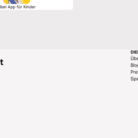
ibel App für Kinder
DI
Üb
t
Blo
Pr
Sp