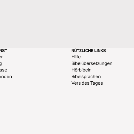
ENST
NÜTZLICHE LINKS
er
Hilfe
g
Bibelübersetzungen
esse
Hörbibeln
enden
Bibelsprachen
Vers des Tages