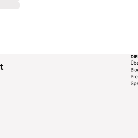
DI
Üb
t
Blo
Pr
Sp