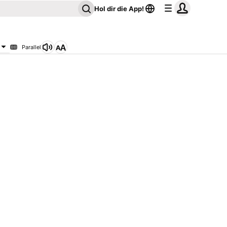
Hol dir die App!
Parallel