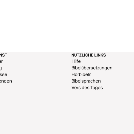
ENST
NÜTZLICHE LINKS
er
Hilfe
g
Bibelübersetzungen
esse
Hörbibeln
enden
Bibelsprachen
Vers des Tages