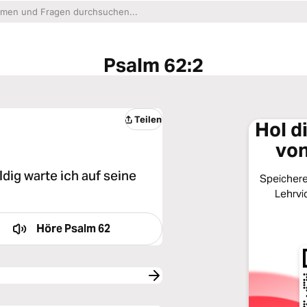
Psalm 62:2
Teilen
Hol d
von
dig warte ich auf seine
Speichere 
Lehrvi
Höre
Psalm 62