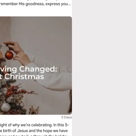
o remember His goodness, express your
5 Days
sight of why we’re celebrating. In this 5-
the birth of Jesus and the hope we have