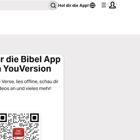
Hol dir die App!
ir die Bibel App
 YouVersion
Verse, lies offline, schau dir
deos an und vieles mehr!