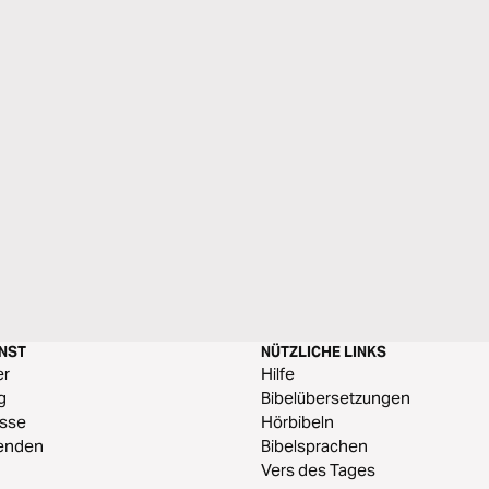
ENST
NÜTZLICHE LINKS
er
Hilfe
g
Bibelübersetzungen
esse
Hörbibeln
enden
Bibelsprachen
Vers des Tages