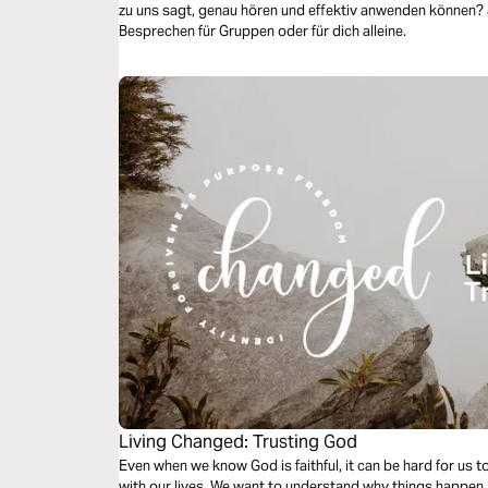
zu uns sagt, genau hören und effektiv anwenden können? Jeder Tag endet mit Fragen zum
Besprechen für Gruppen oder für dich alleine.
Living Changed: Trusting God
Even when we know God is faithful, it can be hard for us t
with our lives. We want to understand why things happen, 