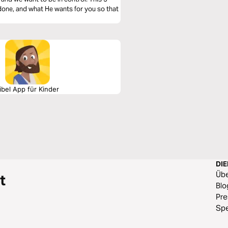
 done, and what He wants for you so that
ibel App für Kinder
DI
Üb
t
Blo
Pr
Sp