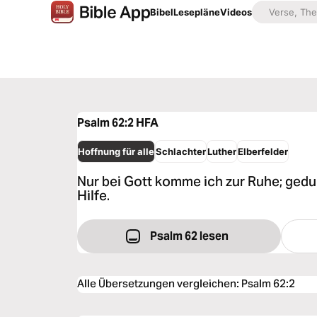
Bibel
Lesepläne
Videos
Psalm 62:2
HFA
Hoffnung für alle
Schlachter
Luther
Elberfelder
Nur bei Gott komme ich zur Ruhe; gedul
Hilfe.
Psalm 62 lesen
Alle Übersetzungen vergleichen
:
Psalm 62:2