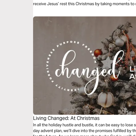
receive Jesus’ rest this Christmas by taking moments t
neediness, seek His stillness, and trust His faithfulness.
Living Changed: At Christmas
In all the holiday hustle and bustle, it can be easy to lose 
day advent plan, we’ll dive into the promises fulfilled by 