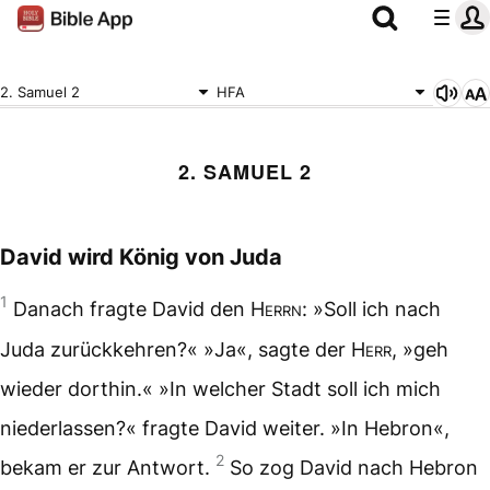
2. Samuel 2
HFA
2. SAMUEL 2
David wird König von Juda
1
Danach fragte David den
Herrn
: »Soll ich nach
Juda zurückkehren?« »Ja«, sagte der
Herr
, »geh
wieder dorthin.« »In welcher Stadt soll ich mich
niederlassen?« fragte David weiter. »In Hebron«,
2
bekam er zur Antwort.
So zog David nach Hebron