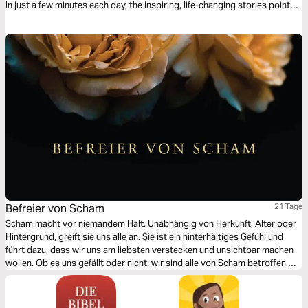
In just a few minutes each day, the inspiring, life-changing stories point
you toward your heavenly Father and the wisdom and promises of His
unchanging Word.
Befreier von Scham
21 Tage
Scham macht vor niemandem Halt. Unabhängig von Herkunft, Alter oder
Hintergrund, greift sie uns alle an. Sie ist ein hinterhältiges Gefühl und
führt dazu, dass wir uns am liebsten verstecken und unsichtbar machen
wollen. Ob es uns gefällt oder nicht: wir sind alle von Scham betroffen.
Sie will uns daran hindern, ein glaubenserfülltes Leben zu führen.