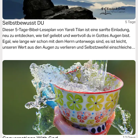
Selbstbewusst DU
5 Tage
Dieser 5-Tage-Bibel-Leseplan von Yareli Tilan ist eine sanfte Einladung,
neu zu entdecken, wie tief geliebt und wertvoll du in Gottes Augen bist.
Egal, wie lange wir schon mit dem Herrn unterwegs sind, es ist leicht,
unseren Wert aus den Augen zu verlieren und Selbstzweifel einschleichen
zu lassen. Aber Gott nennt uns seine geliebten Kinder – und diese
Wahrheit verändert alles. Während du Zeit in der Schrift verbringst,
reflektierst und das Gelesene anwendest, möge dein Herz erfrischt, deine
Identität in Christus gestärkt und dein Selbstvertrauen erneuert werden.
Geh mit der Gewissheit in jeden Tag, dass du selbstbewusst DU bist!
12 Days