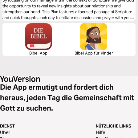
By focusing on our marriage within the context of Scripture, we give God
the opportunity to reveal new insights about our relationship and
strengthen our bond. This Plan features a focused passage of Scripture
and quick thoughts each day to initiate discussion and prayer with your
spouse. This five-day plan is a short-term commitment to help you invest
in your lifelong relationship. For more content, check out finds.life.church
Bibel App
Bibel App für Kinder
Die App ermutigt und fordert dich
heraus, jeden Tag die Gemeinschaft mit
Gott zu suchen.
DIENST
NÜTZLICHE LINKS
Über
Hilfe