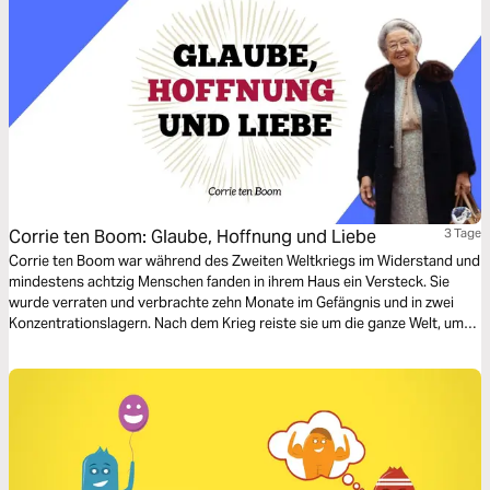
Corrie ten Boom: Glaube, Hoffnung und Liebe
3 Tage
Corrie ten Boom war während des Zweiten Weltkriegs im Widerstand und
mindestens achtzig Menschen fanden in ihrem Haus ein Versteck. Sie
wurde verraten und verbrachte zehn Monate im Gefängnis und in zwei
Konzentrationslagern. Nach dem Krieg reiste sie um die ganze Welt, um
über Gottes Liebe, Barmherzigkeit und Vergebung zu sprechen. Dieser
Leseplan umfasst drei Kapitel aus dem Hebräerbrief, in denen es um
Glauben, Hoffnung und Liebe geht. Wenn du mehr über Corrie ten Boom
und das Corrie ten Boom Haus erfahren möchten, besuche:
www.corrietenboom.com (niederländisch und Englisch)