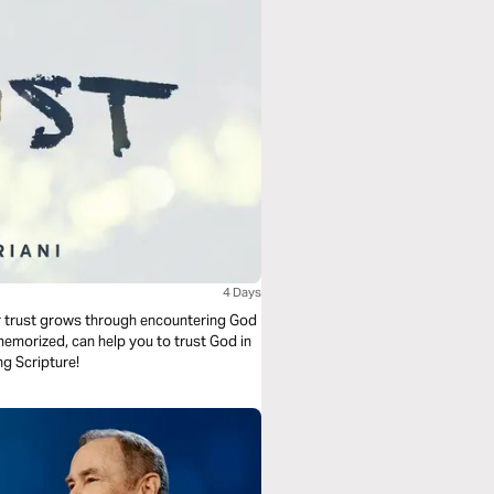
4 Days
our trust grows through encountering God
emorized, can help you to trust God in
ng Scripture!