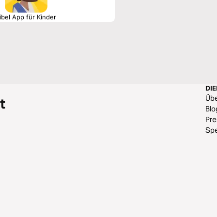
ibel App für Kinder
DI
Üb
t
Blo
Pr
Sp