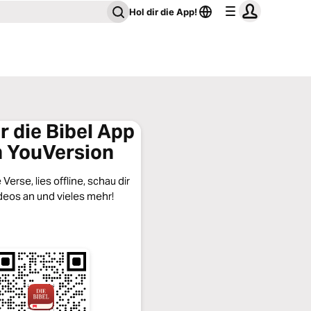
Hol dir die App!
ir die Bibel App
 YouVersion
Verse, lies offline, schau dir
deos an und vieles mehr!