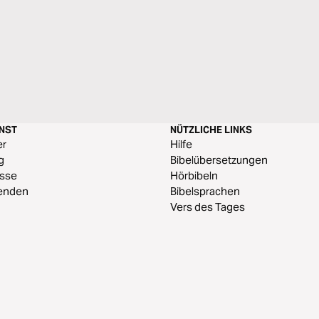
ENST
NÜTZLICHE LINKS
er
Hilfe
g
Bibelübersetzungen
esse
Hörbibeln
enden
Bibelsprachen
Vers des Tages